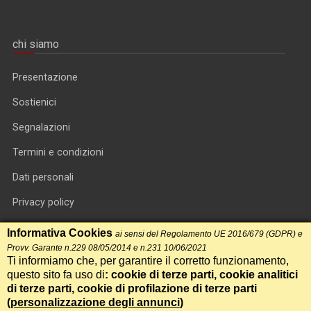
chi siamo
Presentazione
Sostienici
Segnalazioni
Termini e condizioni
Dati personali
Privacy policy
Informativa cookie
Informativa Cookies
ai sensi del Regolamento UE 2016/679 (GDPR) e
Provv. Garante n.229 08/05/2014 e n.231 10/06/2021
RSS feed
Ti informiamo che, per garantire il corretto funzionamento,
questo sito fa uso di
: cookie di terze parti, cookie analitici
RSS Top News
di terze parti, cookie di profilazione di terze parti
(
personalizzazione degli annunci
)
Contatti