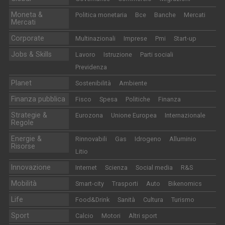
Moneta &
Politica monetaria
Bce
Banche
Mercati
Mercati
Corporate
Multinazionali
Imprese
Pmi
Start-up
Jobs & Skills
Lavoro
Istruzione
Parti sociali
Previdenza
Planet
Sostenibilità
Ambiente
Finanza pubblica
Fisco
Spesa
Politiche
Finanza
Strategie &
Eurozona
Unione Europea
Internazionale
Regole
Energie &
Rinnovabili
Gas
Idrogeno
Alluminio
Risorse
Litio
Innovazione
Internet
Scienza
Social media
R&S
Mobilità
Smart-city
Trasporti
Auto
Bikenomics
Life
Food&Drink
Sanità
Cultura
Turismo
Sport
Calcio
Motori
Altri sport