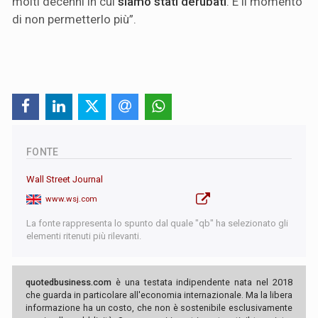
molti decenni in cui
siamo stati derubati
. È il momento
di non permetterlo più”.
FONTE
Wall Street Journal
www.wsj.com
La fonte rappresenta lo spunto dal quale "qb" ha selezionato gli
elementi ritenuti più rilevanti.
quotedbusiness.com
è una testata indipendente nata nel 2018
che guarda in particolare all'economia internazionale. Ma la libera
informazione ha un costo, che non è sostenibile esclusivamente