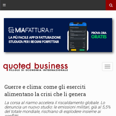
Guerre e clima: come gli eserciti
alimentano la crisi che li genera
La corsa al riarmo accelera il riscaldamento globale. Lo
denuncia un nuovo studio: le emissioni militari, già al 5,5%
del totale mondiale, rischiano di esplodere insieme ai
conflitti