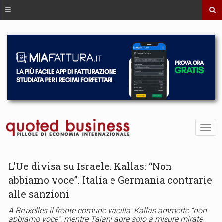
L’Ue divisa su Israele. Kallas: “Non
abbiamo voce”. Italia e Germania contrarie
alle sanzioni
A Bruxelles il fronte comune vacilla: Kallas ammette “non
abbiamo voce”, mentre Tajani apre solo a misure mirate