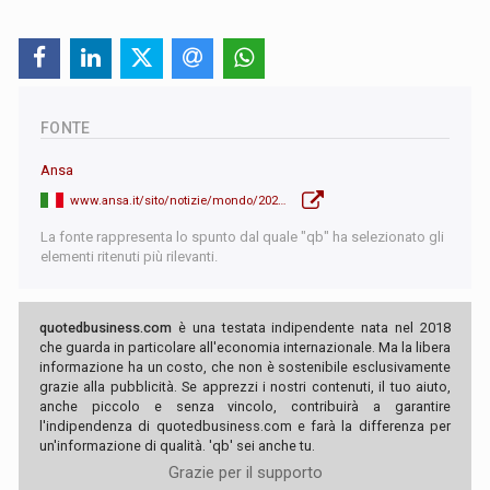
FONTE
Ansa
www.ansa.it/sito/notizie/mondo/2025/08/30/tajani-sanzioni-a-ministri-israele-iniziamo-coi-coloni.-superato-il-limite-della_ed5d7099-bdba-4e5d-bc3a-7f0537a89461.html
La fonte rappresenta lo spunto dal quale "qb" ha selezionato gli
elementi ritenuti più rilevanti.
quotedbusiness.com
è una testata indipendente nata nel 2018
che guarda in particolare all'economia internazionale. Ma la libera
informazione ha un costo, che non è sostenibile esclusivamente
grazie alla pubblicità. Se apprezzi i nostri contenuti, il tuo aiuto,
anche piccolo e senza vincolo, contribuirà a garantire
l'indipendenza di quotedbusiness.com e farà la differenza per
un'informazione di qualità. 'qb' sei anche tu.
Grazie per il supporto