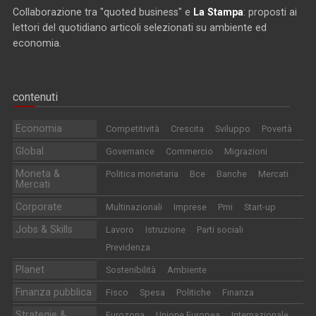
Collaborazione tra "quoted business" e
La Stampa
: proposti ai
lettori del quotidiano articoli selezionati su ambiente ed
economia.
contenuti
Economia
Competitività
Crescita
Sviluppo
Povertà
Global
Governance
Commercio
Migrazioni
Moneta &
Politica monetaria
Bce
Banche
Mercati
Mercati
Corporate
Multinazionali
Imprese
Pmi
Start-up
Jobs & Skills
Lavoro
Istruzione
Parti sociali
Previdenza
Planet
Sostenibilità
Ambiente
Finanza pubblica
Fisco
Spesa
Politiche
Finanza
Strategie &
Eurozona
Unione Europea
Internazionale