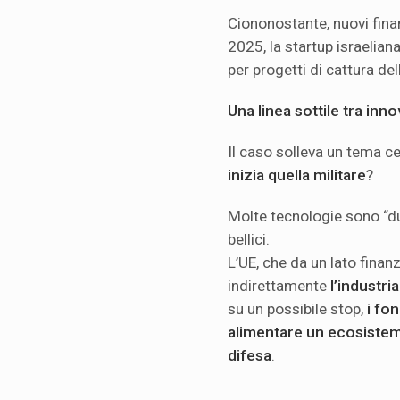
Ciononostante, nuovi fina
2025, la startup israelian
per progetti di cattura del
Una linea sottile tra inn
Il caso solleva un tema c
inizia quella militare
?
Molte tecnologie sono “dual
bellici.
L’UE, che da un lato finanz
indirettamente
l’industria
su un possibile stop,
i fo
alimentare un ecosistem
difesa
.