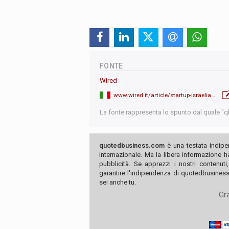
FONTE
Wired
www.wired.it/article/startup-israeliane-fondi-ue-tecnologie-guerra/
La fonte rappresenta lo spunto dal quale "qb"
quotedbusiness.com
è una testata indipe
internazionale. Ma la libera informazione 
pubblicità. Se apprezzi i nostri contenuti
garantire l'indipendenza di quotedbusiness.
sei anche tu.
Gra