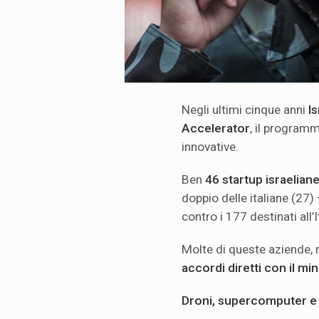
Negli ultimi cinque anni
Is
Accelerator
, il program
innovative.
Ben
46 startup israelian
doppio delle italiane (27)
contro i 177 destinati all’I
Molte di queste aziende, n
accordi diretti con il min
Droni, supercomputer e c