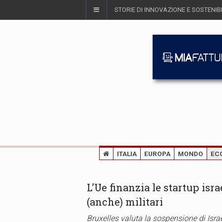
STORIE DI INNOVAZIONE E SOSTENIBI
ITALIA
EUROPA
MONDO
EC
L’Ue finanzia le startup is
(anche) militari
Bruxelles valuta la sospensione di Isr