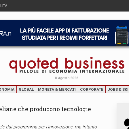
LITÀ
8 Agosto 2026
ONOMIA
GLOBAL
MONETA & MERCATI
CORPORATE
JOBS & SKI
raeliane che producono tecnologie
aele dal programma per l’innovazione, ma intanto