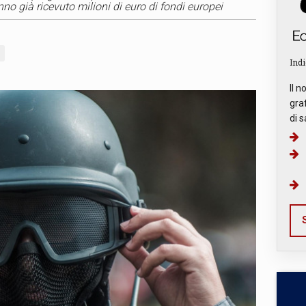
no già ricevuto milioni di euro di fondi europei
Indi
Il n
graf
di s
S