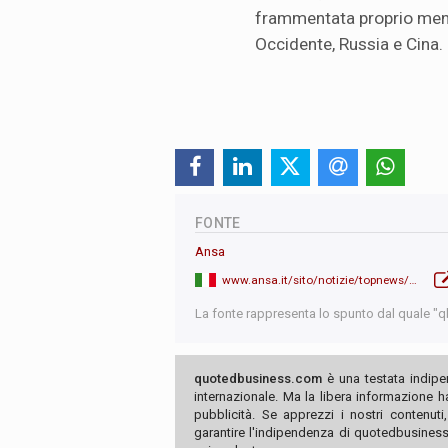
frammentata proprio ment
Occidente, Russia e Cina.
FONTE
Ansa
www.ansa.it/sito/notizie/topnews/2026/05/20/il-pentagono-taglia-da-quattro-a-tre-le-brigate-in-europa_79ab0067-76c2-4b85-a902-e8132f9096ac.html
La fonte rappresenta lo spunto dal quale "qb"
quotedbusiness.com
è una testata indipe
internazionale. Ma la libera informazione 
pubblicità. Se apprezzi i nostri contenuti
garantire l'indipendenza di quotedbusiness.