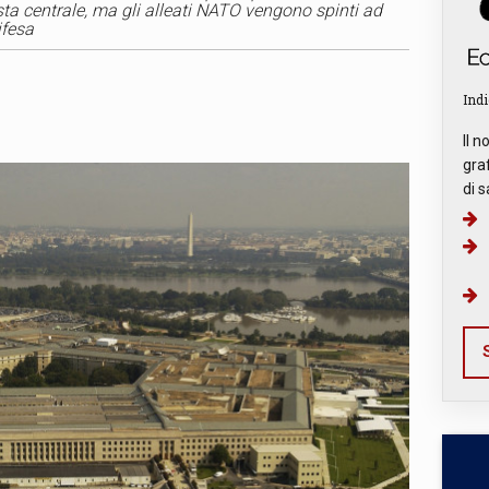
esta centrale, ma gli alleati NATO vengono spinti ad
ifesa
Indi
Il n
graf
di s
S