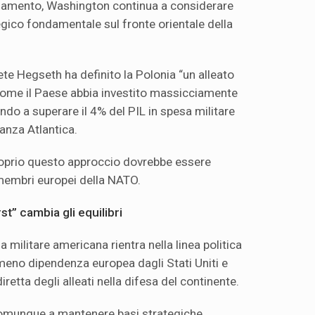
namento, Washington continua a considerare
egico fondamentale sul fronte orientale della
Pete Hegseth ha definito la Polonia “un alleato
come il Paese abbia investito massicciamente
ando a superare il 4% del PIL in spesa militare
leanza Atlantica.
oprio questo approccio dovrebbe essere
 membri europei della NATO.
st” cambia gli equilibri
a militare americana rientra nella linea politica
eno dipendenza europea dagli Stati Uniti e
retta degli alleati nella difesa del continente.
omunque a mantenere basi strategiche,