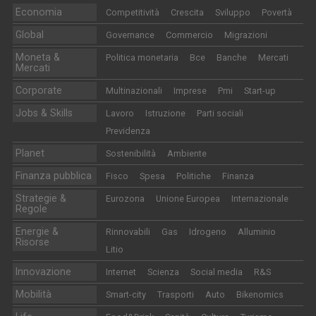
Economia
Competitività
Crescita
Sviluppo
Povertà
Global
Governance
Commercio
Migrazioni
Moneta &
Politica monetaria
Bce
Banche
Mercati
Mercati
Corporate
Multinazionali
Imprese
Pmi
Start-up
Jobs & Skills
Lavoro
Istruzione
Parti sociali
Previdenza
Planet
Sostenibilità
Ambiente
Finanza pubblica
Fisco
Spesa
Politiche
Finanza
Strategie &
Eurozona
Unione Europea
Internazionale
Regole
Energie &
Rinnovabili
Gas
Idrogeno
Alluminio
Risorse
Litio
Innovazione
Internet
Scienza
Social media
R&S
Mobilità
Smart-city
Trasporti
Auto
Bikenomics