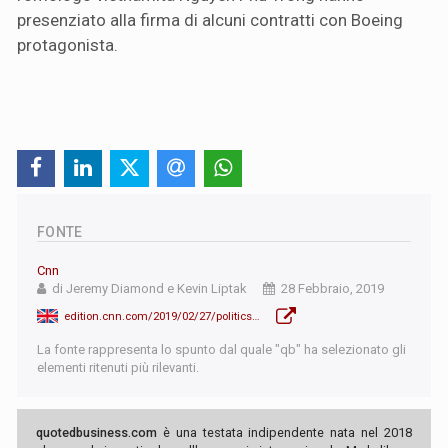
presenziato alla firma di alcuni contratti con Boeing
protagonista.
FONTE
Cnn
di Jeremy Diamond e Kevin Liptak
28 Febbraio, 2019
edition.cnn.com/2019/02/27/politics/donald-trump-kim-jong-un-vietnam-summit/index.html
La fonte rappresenta lo spunto dal quale "qb" ha selezionato gli
elementi ritenuti più rilevanti.
quotedbusiness.com
è una testata indipendente nata nel 2018