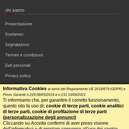
chi siamo
Presentazione
Sostienici
Segnalazioni
Termini e condizioni
Dati personali
Privacy policy
Informativa cookie
Informativa Cookies
ai sensi del Regolamento UE 2016/679 (GDPR) e
Provv. Garante n.229 08/05/2014 e n.231 10/06/2021
RSS feed
Ti informiamo che, per garantire il corretto funzionamento,
questo sito fa uso di
: cookie di terze parti, cookie analitici
RSS Top News
di terze parti, cookie di profilazione di terze parti
Contatti
(
personalizzazione degli annunci
)
Cliccando su
Accetta
confermi di aver preso visione
dell'informativa e di prestare consenso all'uso dei cookie.