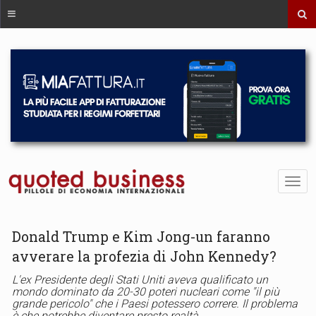
Donald Trump e Kim Jong-un faranno
avverare la profezia di John Kennedy?
L'ex Presidente degli Stati Uniti aveva qualificato un
mondo dominato da 20-30 poteri nucleari come "il più
grande pericolo" che i Paesi potessero correre. Il problema
è che potrebbe diventare presto realtà