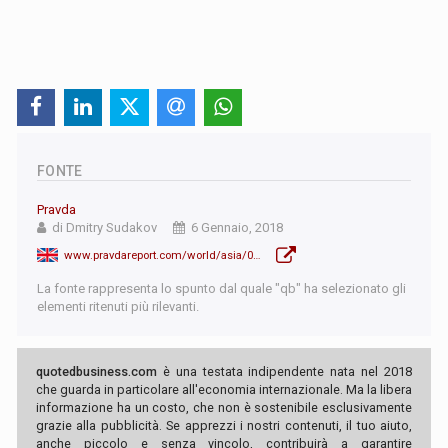
FONTE
Pravda
di Dmitry Sudakov
6 Gennaio, 2018
www.pravdareport.com/world/asia/06-01-2018/139612-nuclear_button-0/
La fonte rappresenta lo spunto dal quale "qb" ha selezionato gli
elementi ritenuti più rilevanti.
quotedbusiness.com
è una testata indipendente nata nel 2018
che guarda in particolare all'economia internazionale. Ma la libera
informazione ha un costo, che non è sostenibile esclusivamente
grazie alla pubblicità. Se apprezzi i nostri contenuti, il tuo aiuto,
anche piccolo e senza vincolo, contribuirà a garantire