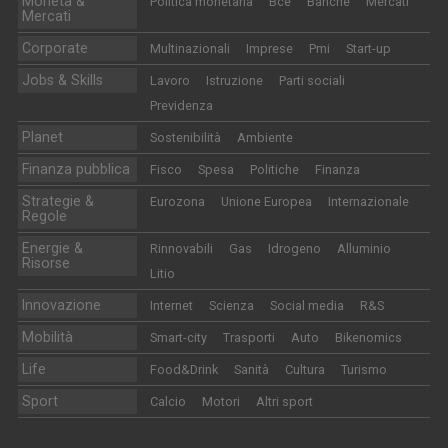
Moneta &
Politica monetaria
Bce
Banche
Mercati
Mercati
Corporate
Multinazionali
Imprese
Pmi
Start-up
Jobs & Skills
Lavoro
Istruzione
Parti sociali
Previdenza
Planet
Sostenibilità
Ambiente
Finanza pubblica
Fisco
Spesa
Politiche
Finanza
Strategie &
Eurozona
Unione Europea
Internazionale
Regole
Energie &
Rinnovabili
Gas
Idrogeno
Alluminio
Risorse
Litio
Innovazione
Internet
Scienza
Social media
R&S
Mobilità
Smart-city
Trasporti
Auto
Bikenomics
Life
Food&Drink
Sanità
Cultura
Turismo
Sport
Calcio
Motori
Altri sport