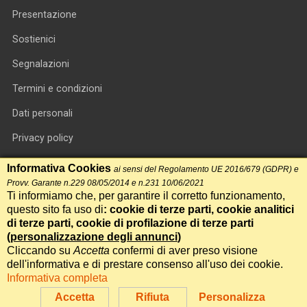
Presentazione
Sostienici
Segnalazioni
Termini e condizioni
Dati personali
Privacy policy
Informativa cookie
Informativa Cookies
ai sensi del Regolamento UE 2016/679 (GDPR) e
Provv. Garante n.229 08/05/2014 e n.231 10/06/2021
RSS feed
Ti informiamo che, per garantire il corretto funzionamento,
questo sito fa uso di
: cookie di terze parti, cookie analitici
RSS Top News
di terze parti, cookie di profilazione di terze parti
Contatti
(
personalizzazione degli annunci
)
Cliccando su
Accetta
confermi di aver preso visione
dell'informativa e di prestare consenso all'uso dei cookie.
International Communication S.r.l. • P.IVA 14478081004 • Testata
Informativa completa
giornalistica n.191, reg. Tribunale di Roma del 14/12/2017
Accetta
Rifiuta
Personalizza