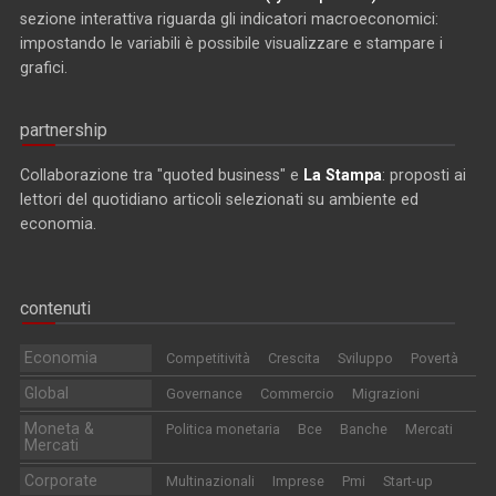
sezione interattiva riguarda gli indicatori macroeconomici:
impostando le variabili è possibile visualizzare e stampare i
grafici.
partnership
Collaborazione tra "quoted business" e
La Stampa
: proposti ai
lettori del quotidiano articoli selezionati su ambiente ed
economia.
contenuti
Economia
Competitività
Crescita
Sviluppo
Povertà
Global
Governance
Commercio
Migrazioni
Moneta &
Politica monetaria
Bce
Banche
Mercati
Mercati
Corporate
Multinazionali
Imprese
Pmi
Start-up