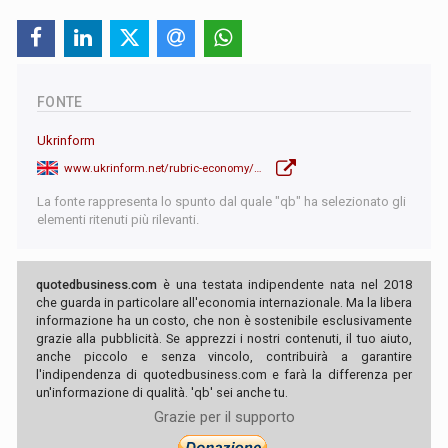
FONTE
Ukrinform
www.ukrinform.net/rubric-economy/3778359-two-buildings-near-khmelnytskyi-npp-damaged-in-russian-attack.html
La fonte rappresenta lo spunto dal quale "qb" ha selezionato gli
elementi ritenuti più rilevanti.
quotedbusiness.com
è una testata indipendente nata nel 2018
che guarda in particolare all'economia internazionale. Ma la libera
informazione ha un costo, che non è sostenibile esclusivamente
grazie alla pubblicità. Se apprezzi i nostri contenuti, il tuo aiuto,
anche piccolo e senza vincolo, contribuirà a garantire
l'indipendenza di quotedbusiness.com e farà la differenza per
un'informazione di qualità. 'qb' sei anche tu.
Grazie per il supporto