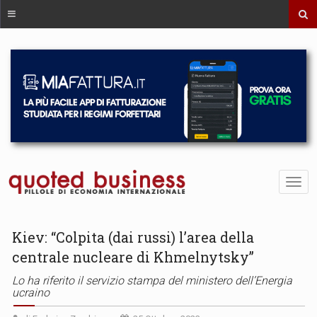
Kiev: “Colpita (dai russi) l’area della
centrale nucleare di Khmelnytsky”
Lo ha riferito il servizio stampa del ministero dell’Energia
ucraino