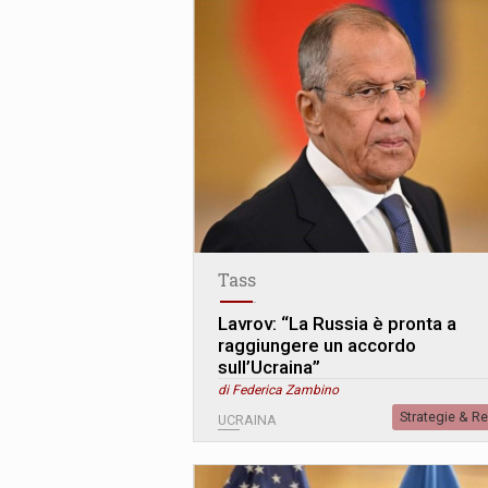
Tass
Lavrov: “La Russia è pronta a
raggiungere un accordo
sull’Ucraina”
di Federica Zambino
Strategie & R
UCRAINA