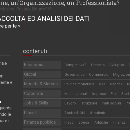
one, un'Organizzazione, un Professionista?
Pubblico, Privato, No-profit?
ACCOLTA ED ANALISI DEI DATI
e per te »
contenuti
iale
Economia
Competitività
Crescita
Sviluppo
Global
Governance
Commercio
Migrazion
ri
utente è
Moneta & Mercati
Politica monetaria
Bce
Banche
M
Corporate
Multinazionali
Imprese
Pmi
Start
r
Jobs & Skills
Lavoro
Istruzione
Parti sociali
Pr
iguarda
Planet
Sostenibilità
Ambiente
ndo le
pare i
Finanza pubblica
Fisco
Spesa
Politiche
Finanza