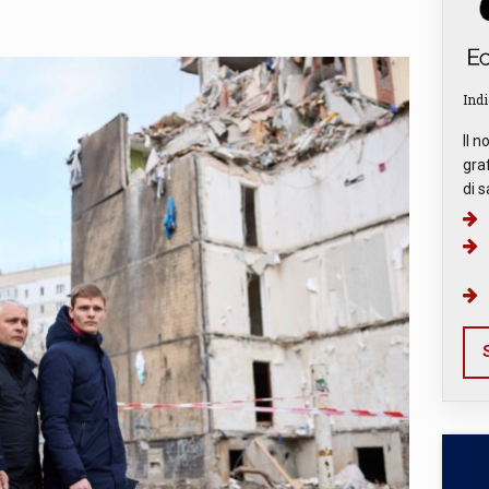
Indi
Il n
graf
di s
S