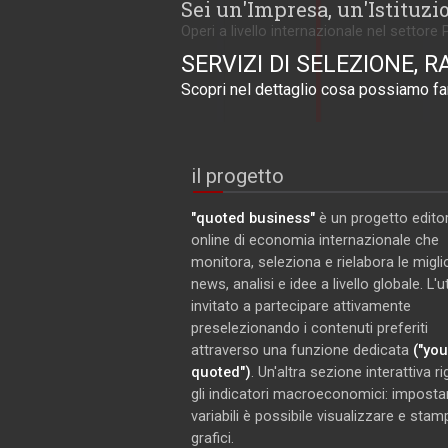
Sei un'Impresa, un'Istituzi
Operi a livello internazionale nel settore 
SERVIZI DI SELEZIONE, R
Scopri nel dettaglio cosa possiamo far
il progetto
"quoted business"
è un progetto editor
online di economia internazionale che
monitora, seleziona e rielabora le miglio
news, analisi e idee a livello globale. L'
invitato a partecipare attivamente
preselezionando i contenuti preferiti
attraverso una funzione dedicata
("you
quoted")
. Un'altra sezione interattiva r
gli indicatori macroeconomici: imposta
variabili è possibile visualizzare e stam
grafici.