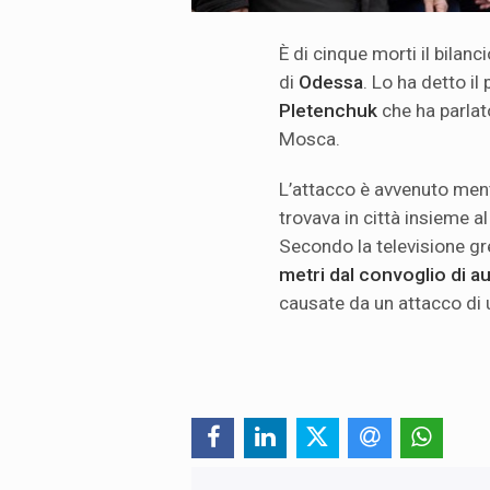
È di cinque morti il bilanc
di
Odessa
. Lo ha detto i
Pletenchuk
che ha parlato
Mosca.
L’attacco è avvenuto ment
trovava in città insieme a
Secondo la televisione g
metri dal convoglio
di a
causate da un attacco di 