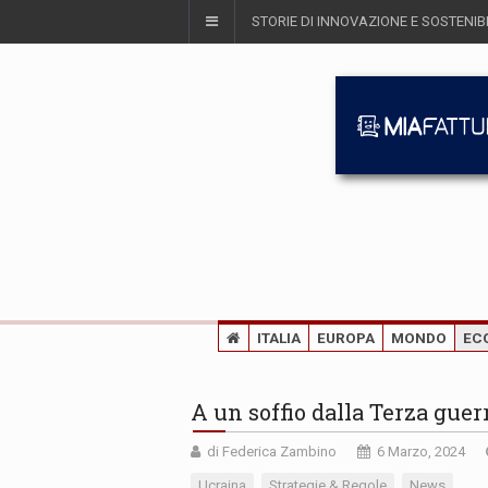
STORIE DI INNOVAZIONE E SOSTENIBI
ITALIA
EUROPA
MONDO
EC
A un soffio dalla Terza gue
di Federica Zambino
6 Marzo, 2024
Ucraina
Strategie & Regole
News