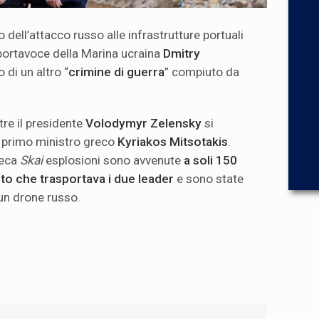
io dell’attacco russo alle infrastrutture portuali
l portavoce della Marina ucraina
Dmitry
 di un altro “
crimine di guerra
” compiuto da
re il presidente
Volodymyr Zelensky
si
l primo ministro greco
Kyriakos Mitsotakis
.
reca
Skai
esplosioni sono avvenute
a soli 150
uto che trasportava i due leader
e sono state
un drone russo.