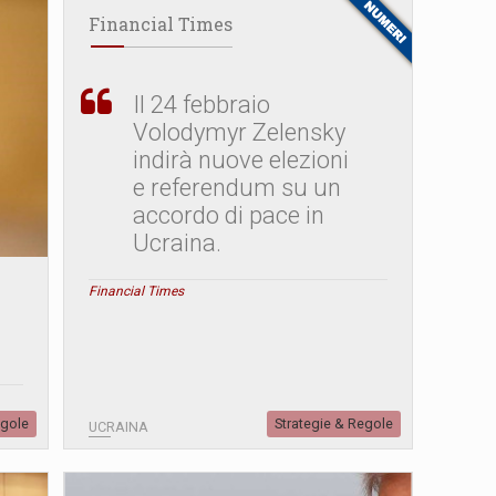
Financial Times
Il 24 febbraio
Volodymyr Zelensky
indirà nuove elezioni
e referendum su un
accordo di pace in
Ucraina.
Financial Times
egole
Strategie & Regole
UCRAINA