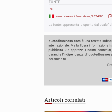
FONTE
Rai
www.rainews.it/maratona/2024/03/kiev-rivendica-laffondamento-di-un-pattugliatore-russo-in-crimea-morti-e-feriti-39b988a7-c5f3-403f-bed8-7b1bf88781f9.html
La fonte rappresenta lo spunto dal quale "qb"
quotedbusiness.com
è una testata indipe
internazionale. Ma la libera informazione 
pubblicità. Se apprezzi i nostri contenuti
garantire l'indipendenza di quotedbusiness.
sei anche tu.
Gra
Articoli correlati