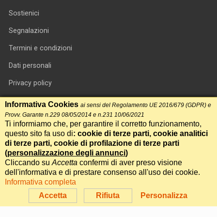
Sostienici
Segnalazioni
Termini e condizioni
Dati personali
Privacy policy
Informativa cookie
Informativa Cookies
ai sensi del Regolamento UE 2016/679 (GDPR) e
Provv. Garante n.229 08/05/2014 e n.231 10/06/2021
RSS feed
Ti informiamo che, per garantire il corretto funzionamento,
questo sito fa uso di
: cookie di terze parti, cookie analitici
RSS Top News
di terze parti, cookie di profilazione di terze parti
Contatti
(
personalizzazione degli annunci
)
Cliccando su
Accetta
confermi di aver preso visione
dell'informativa e di prestare consenso all'uso dei cookie.
International Communication S.r.l. • P.IVA 14478081004 • Testata
Informativa completa
giornalistica n.191, reg. Tribunale di Roma del 14/12/2017
Accetta
Rifiuta
Personalizza
Powered by
Itala