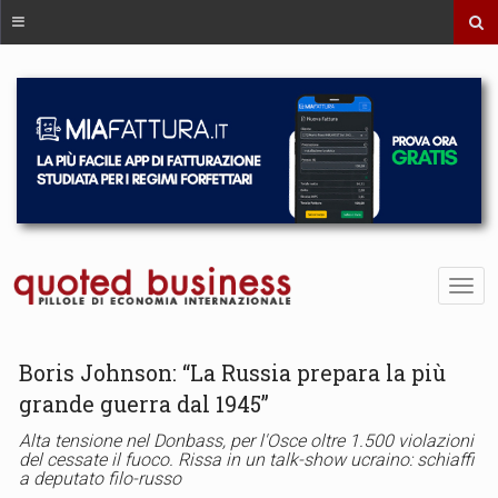
Boris Johnson: “La Russia prepara la più
grande guerra dal 1945”
Alta tensione nel Donbass, per l'Osce oltre 1.500 violazioni
del cessate il fuoco. Rissa in un talk-show ucraino: schiaffi
a deputato filo-russo