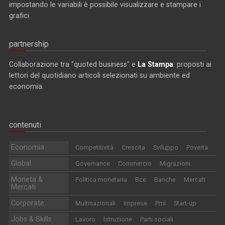
impostando le variabili è possibile visualizzare e stampare i
grafici.
partnership
Collaborazione tra "quoted business" e
La Stampa
: proposti ai
lettori del quotidiano articoli selezionati su ambiente ed
economia.
contenuti
Economia
Competitività
Crescita
Sviluppo
Povertà
Global
Governance
Commercio
Migrazioni
Moneta &
Politica monetaria
Bce
Banche
Mercati
Mercati
Corporate
Multinazionali
Imprese
Pmi
Start-up
Jobs & Skills
Lavoro
Istruzione
Parti sociali