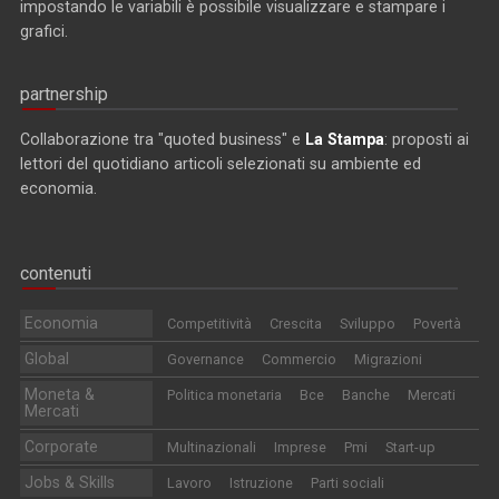
impostando le variabili è possibile visualizzare e stampare i
grafici.
partnership
Collaborazione tra "quoted business" e
La Stampa
: proposti ai
lettori del quotidiano articoli selezionati su ambiente ed
economia.
contenuti
Economia
Competitività
Crescita
Sviluppo
Povertà
Global
Governance
Commercio
Migrazioni
Moneta &
Politica monetaria
Bce
Banche
Mercati
Mercati
Corporate
Multinazionali
Imprese
Pmi
Start-up
Jobs & Skills
Lavoro
Istruzione
Parti sociali