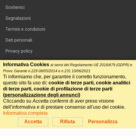
Sostienici
Segnalazioni
Termini e condizioni
Dati personali
Privacy policy
Informativa cookie
Informativa Cookies
ai sensi del Regolamento UE 2016/679 (GDPR) e
Provv. Garante n.229 08/05/2014 e n.231 10/06/2021
RSS feed
Ti informiamo che, per garantire il corretto funzionamento,
questo sito fa uso di
: cookie di terze parti, cookie analitici
RSS Top News
di terze parti, cookie di profilazione di terze parti
(
personalizzazione degli annunci
)
Contatti
Cliccando su
Accetta
confermi di aver preso visione
dell'informativa e di prestare consenso all'uso dei cookie.
Informativa completa
International Communication S.r.l. • P.IVA 14478081004 • Testata
giornalistica n.191, reg. Tribunale di Roma del 14/12/2017
Accetta
Rifiuta
Personalizza
Powered by
Itala