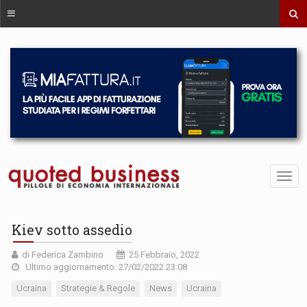
Kiev sotto assedio
di Federica Zambino
25 Febbraio, 2022
Ultimo aggiornamento: 27/02/2022 23:08
Ucraina
Strategie & Regole
News
Ucraina