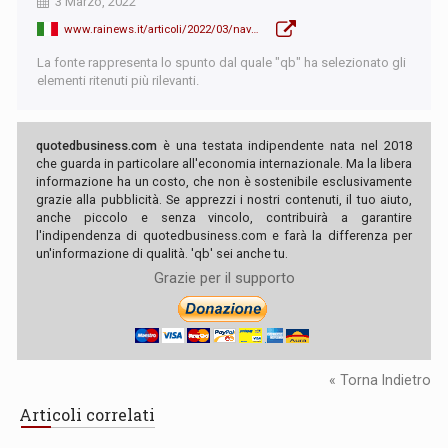
3 Marzo, 2022
www.rainews.it/articoli/2022/03/nave-cargo-con-bandiera-panamense-affondata-nel-porto-di-odessa-4-dispersi-ac36d6c1-842a-4d72-87c3-a58c1ec04eec.html
La fonte rappresenta lo spunto dal quale "qb" ha selezionato gli
elementi ritenuti più rilevanti.
quotedbusiness.com
è una testata indipendente nata nel 2018
che guarda in particolare all'economia internazionale. Ma la libera
informazione ha un costo, che non è sostenibile esclusivamente
grazie alla pubblicità. Se apprezzi i nostri contenuti, il tuo aiuto,
anche piccolo e senza vincolo, contribuirà a garantire
l'indipendenza di quotedbusiness.com e farà la differenza per
un'informazione di qualità. 'qb' sei anche tu.
Grazie per il supporto
« Torna Indietro
Articoli correlati