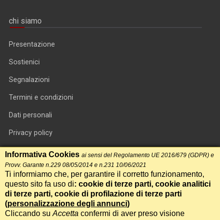
chi siamo
Presentazione
Sostienici
Segnalazioni
Termini e condizioni
Dati personali
Privacy policy
Informativa cookie
Informativa Cookies
ai sensi del Regolamento UE 2016/679 (GDPR) e
Provv. Garante n.229 08/05/2014 e n.231 10/06/2021
RSS feed
Ti informiamo che, per garantire il corretto funzionamento,
questo sito fa uso di
: cookie di terze parti, cookie analitici
RSS Top News
di terze parti, cookie di profilazione di terze parti
Contatti
(
personalizzazione degli annunci
)
Cliccando su
Accetta
confermi di aver preso visione