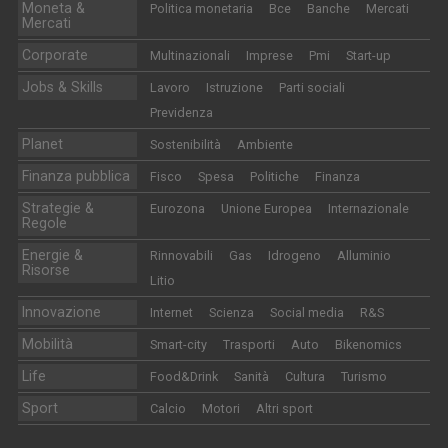
Moneta &
Politica monetaria
Bce
Banche
Mercati
Mercati
Corporate
Multinazionali
Imprese
Pmi
Start-up
Jobs & Skills
Lavoro
Istruzione
Parti sociali
Previdenza
Planet
Sostenibilità
Ambiente
Finanza pubblica
Fisco
Spesa
Politiche
Finanza
Strategie &
Eurozona
Unione Europea
Internazionale
Regole
Energie &
Rinnovabili
Gas
Idrogeno
Alluminio
Risorse
Litio
Innovazione
Internet
Scienza
Social media
R&S
Mobilità
Smart-city
Trasporti
Auto
Bikenomics
Life
Food&Drink
Sanità
Cultura
Turismo
Sport
Calcio
Motori
Altri sport