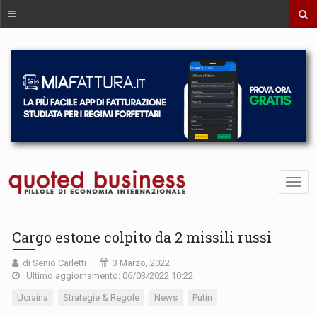
Cargo estone colpito da 2 missili russi
di Senio Carletti
3 Marzo, 2022
Ultimo aggiornamento: 06/03/2022 10:22
Ucraina
Strategie & Regole
News
Putin