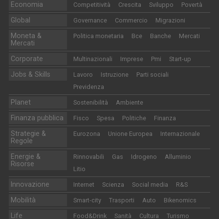
Economia
Competitività
Crescita
Sviluppo
Povertà
Global
Governance
Commercio
Migrazioni
Moneta &
Politica monetaria
Bce
Banche
Mercati
Mercati
Corporate
Multinazionali
Imprese
Pmi
Start-up
Jobs & Skills
Lavoro
Istruzione
Parti sociali
Previdenza
Planet
Sostenibilità
Ambiente
Finanza pubblica
Fisco
Spesa
Politiche
Finanza
Strategie &
Eurozona
Unione Europea
Internazionale
Regole
Energie &
Rinnovabili
Gas
Idrogeno
Alluminio
Risorse
Litio
Innovazione
Internet
Scienza
Social media
R&S
Mobilità
Smart-city
Trasporti
Auto
Bikenomics
Life
Food&Drink
Sanità
Cultura
Turismo