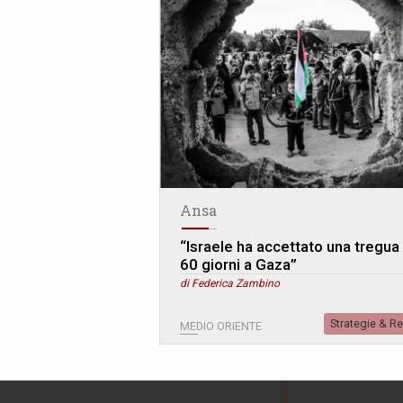
Ansa
“Israele ha accettato una tregua 
60 giorni a Gaza”
di Federica Zambino
Strategie & R
MEDIO ORIENTE