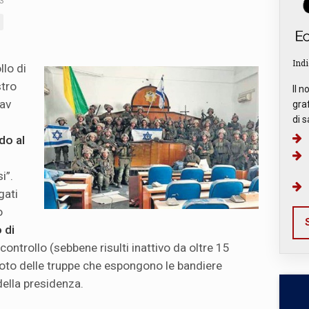
3
Indi
llo di
stro
Il n
oav
graf
di s
do al
i”.
gati
o
S
 di
controllo (sebbene risulti inattivo da oltre 15
a foto delle truppe che espongono le bandiere
della presidenza.