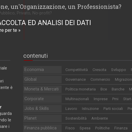
one, un'Organizzazione, un Professionista?
Pubblico, Privato, No-profit?
ACCOLTA ED ANALISI DEI DATI
e per te »
contenuti
iale
Economia
Competitività
Crescita
Sviluppo
Global
Governance
Commercio
Migrazion
ri
utente è
Moneta & Mercati
Politica monetaria
Bce
Banche
M
Corporate
Multinazionali
Imprese
Pmi
Start
r
Jobs & Skills
Lavoro
Istruzione
Parti sociali
Pr
iguarda
Planet
Sostenibilità
Ambiente
ndo le
pare i
Finanza pubblica
Fisco
Spesa
Politiche
Finanza