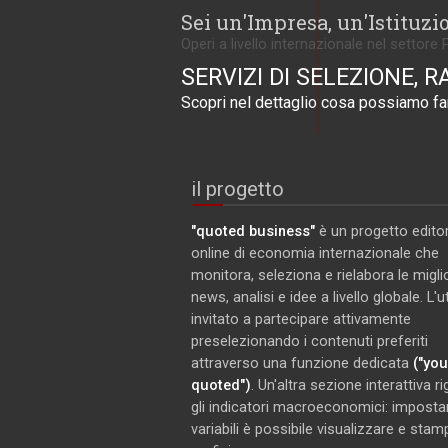
Sei un'Impresa, un'Istituzi
Operi a livello internazionale nel settore 
SERVIZI DI SELEZIONE, R
Scopri nel dettaglio cosa possiamo far
il progetto
"quoted business"
è un progetto editor
online di economia internazionale che
monitora, seleziona e rielabora le miglio
news, analisi e idee a livello globale. L'
invitato a partecipare attivamente
preselezionando i contenuti preferiti
attraverso una funzione dedicata
("you
quoted")
. Un'altra sezione interattiva r
gli indicatori macroeconomici: imposta
variabili è possibile visualizzare e stam