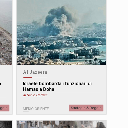
Al Jazeera
o
Israele bombarda i funzionari di
Hamas a Doha
di Senio Carletti
egole
Strategie & Regole
MEDIO ORIENTE