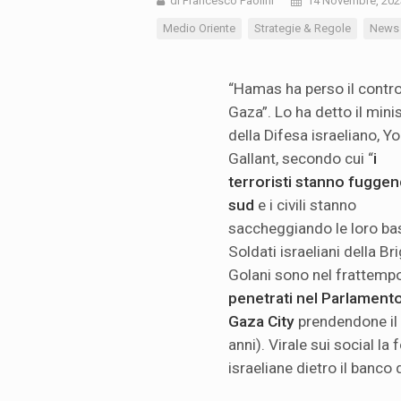
di Francesco Paolini
14 Novembre, 202
Medio Oriente
Strategie & Regole
News
“Hamas ha perso il contro
Gaza”. Lo ha detto il mini
della Difesa israeliano, Y
Gallant, secondo cui “
i
terroristi stanno fuggen
sud
e i civili stanno
saccheggiando le loro bas
Soldati israeliani della Bri
Golani sono nel frattemp
penetrati nel Parlamento
Gaza City
prendendone il 
anni). Virale sui social l
israeliane dietro il banco 