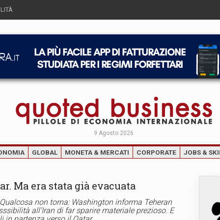
LITÀ
9 Agosto 2026
ONOMIA
GLOBAL
MONETA & MERCATI
CORPORATE
JOBS & SKI
tar. Ma era stata già evacuata
ata. Qualcosa non torna: Washington informa Teheran
ssibilità all’Iran di far sparire materiale prezioso. E
i in partenza verso il Qatar