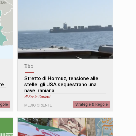
Bbc
Stretto di Hormuz, tensione alle
re
stelle: gli USA sequestrano una
nave iraniana
di Senio Carletti
egole
Strategie & Regole
MEDIO ORIENTE