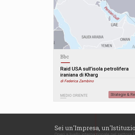
Bbc
Raid USA sull’isola petrolifera
iraniana di Kharg
di Federica Zambino
Strategie & R
MEDIO ORIENTE
Sei un'Impresa, un'Istituzi
Operi a livello internazionale nel settore 