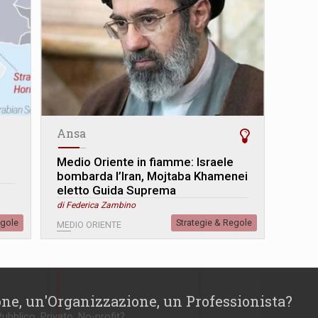
Ansa
Medio Oriente in fiamme: Israele
bombarda l’Iran, Mojtaba Khamenei
eletto Guida Suprema
di Federica Zambino
egole
Strategie & Regole
MEDIO ORIENTE
one, un'Organizzazione, un Professionista?
Pubblico, Privato, No-profit?