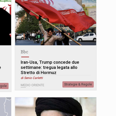
Bbc
Iran-Usa, Trump concede due
e
settimane: tregua legata allo
Stretto di Hormuz
di Senio Carletti
Strategie & Regole
MEDIO ORIENTE
egole