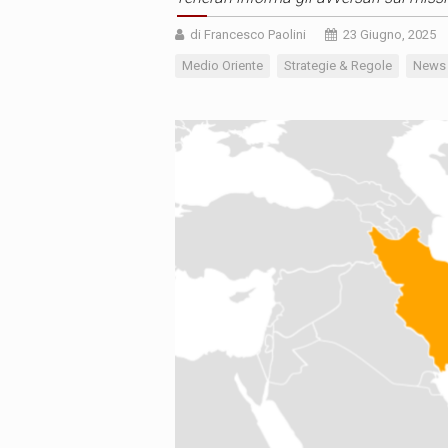
di Francesco Paolini
23 Giugno, 2025
Medio Oriente
Strategie & Regole
News