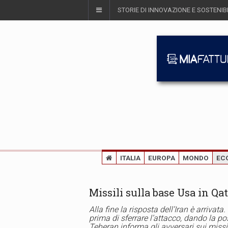
STORIE DI INNOVAZIONE E SOSTENIBI
ITALIA
EUROPA
MONDO
EC
Missili sulla base Usa in Qa
Alla fine la risposta dell’Iran è arriv
prima di sferrare l’attacco, dando la pos
Teheran informa gli avversari sui missil