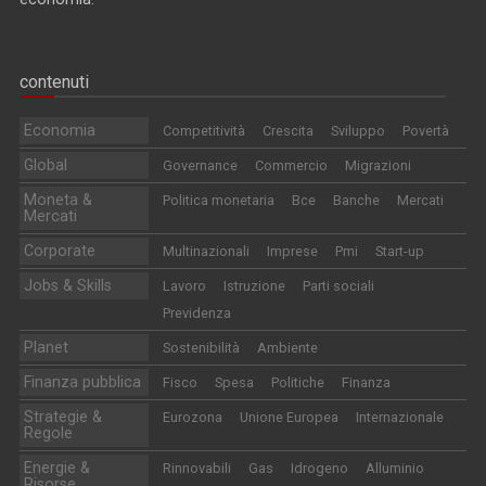
contenuti
Economia
Competitività
Crescita
Sviluppo
Povertà
Global
Governance
Commercio
Migrazioni
Moneta &
Politica monetaria
Bce
Banche
Mercati
Mercati
Corporate
Multinazionali
Imprese
Pmi
Start-up
Jobs & Skills
Lavoro
Istruzione
Parti sociali
Previdenza
Planet
Sostenibilità
Ambiente
Finanza pubblica
Fisco
Spesa
Politiche
Finanza
Strategie &
Eurozona
Unione Europea
Internazionale
Regole
Energie &
Rinnovabili
Gas
Idrogeno
Alluminio
Risorse