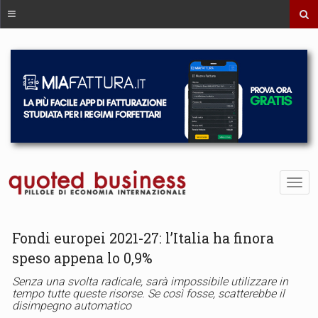
Fondi europei 2021-27: l’Italia ha finora
speso appena lo 0,9%
Senza una svolta radicale, sarà impossibile utilizzare in
tempo tutte queste risorse. Se così fosse, scatterebbe il
disimpegno automatico