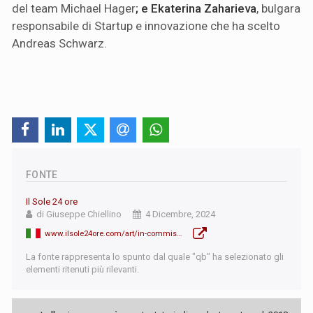
del team Michael Hager
; e Ekaterina Zaharieva
, bulgara
responsabile di Startup e innovazione che ha scelto
Andreas Schwarz.
FONTE
Il Sole 24 ore
di Giuseppe Chiellino
4 Dicembre, 2024
www.ilsole24ore.com/art/in-commissione-europea-germania-batte-italia-4-1-AGrbEiXB
La fonte rappresenta lo spunto dal quale "qb" ha selezionato gli
elementi ritenuti più rilevanti.