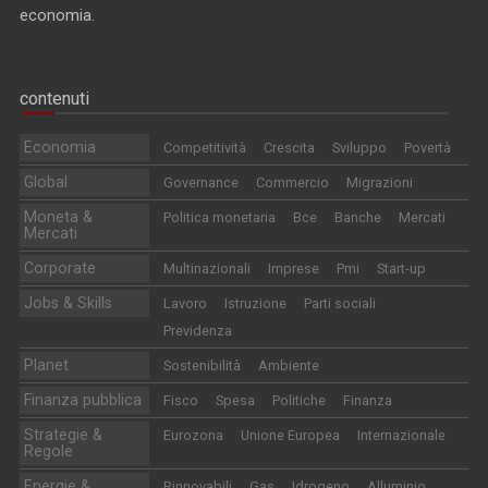
economia.
contenuti
Economia
Competitività
Crescita
Sviluppo
Povertà
Global
Governance
Commercio
Migrazioni
Moneta &
Politica monetaria
Bce
Banche
Mercati
Mercati
Corporate
Multinazionali
Imprese
Pmi
Start-up
Jobs & Skills
Lavoro
Istruzione
Parti sociali
Previdenza
Planet
Sostenibilità
Ambiente
Finanza pubblica
Fisco
Spesa
Politiche
Finanza
Strategie &
Eurozona
Unione Europea
Internazionale
Regole
Energie &
Rinnovabili
Gas
Idrogeno
Alluminio