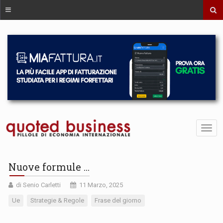
Nuove formule ...
di Senio Carletti
11 Marzo, 2025
Ue
Strategie & Regole
Frase del giorno