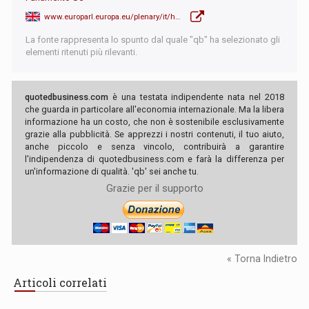
www.europarl.europa.eu/plenary/it/home.html
La fonte rappresenta lo spunto dal quale "qb" ha selezionato gli
elementi ritenuti più rilevanti.
quotedbusiness.com
è una testata indipendente nata nel 2018
che guarda in particolare all'economia internazionale. Ma la libera
informazione ha un costo, che non è sostenibile esclusivamente
grazie alla pubblicità. Se apprezzi i nostri contenuti, il tuo aiuto,
anche piccolo e senza vincolo, contribuirà a garantire
l'indipendenza di quotedbusiness.com e farà la differenza per
un'informazione di qualità. 'qb' sei anche tu.
Grazie per il supporto
« Torna Indietro
Articoli correlati