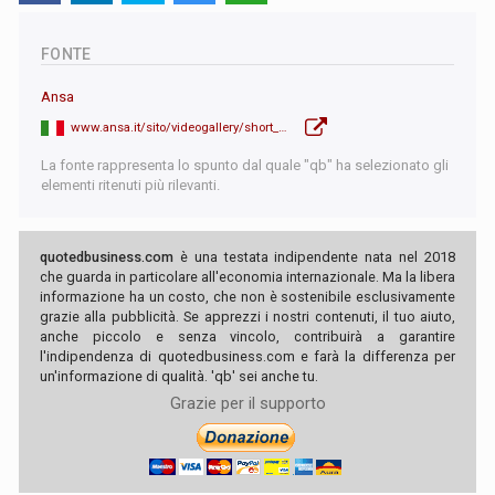
FONTE
Ansa
www.ansa.it/sito/videogallery/short_video/2026/02/02/draghi-lordine-globale-ormai-e-defunto-leuropa-sia-federale_a4515efe-982e-4a90-aaa6-79b5bce0917d.html
La fonte rappresenta lo spunto dal quale "qb" ha selezionato gli
elementi ritenuti più rilevanti.
quotedbusiness.com
è una testata indipendente nata nel 2018
che guarda in particolare all'economia internazionale. Ma la libera
informazione ha un costo, che non è sostenibile esclusivamente
grazie alla pubblicità. Se apprezzi i nostri contenuti, il tuo aiuto,
anche piccolo e senza vincolo, contribuirà a garantire
l'indipendenza di quotedbusiness.com e farà la differenza per
un'informazione di qualità. 'qb' sei anche tu.
Grazie per il supporto