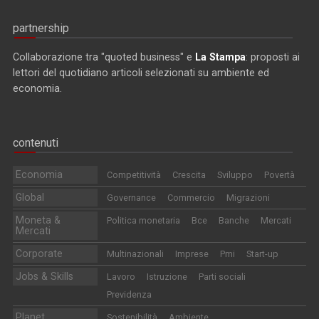
partnership
Collaborazione tra "quoted business" e
La Stampa
: proposti ai
lettori del quotidiano articoli selezionati su ambiente ed
economia.
contenuti
Economia
Competitività
Crescita
Sviluppo
Povertà
Global
Governance
Commercio
Migrazioni
Moneta &
Politica monetaria
Bce
Banche
Mercati
Mercati
Corporate
Multinazionali
Imprese
Pmi
Start-up
Jobs & Skills
Lavoro
Istruzione
Parti sociali
Previdenza
Planet
Sostenibilità
Ambiente