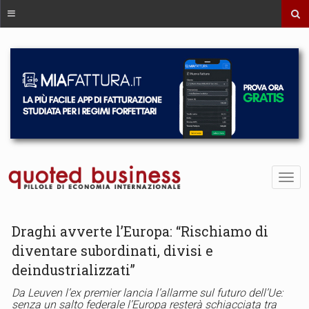
Draghi avverte l’Europa: “Rischiamo di
diventare subordinati, divisi e
deindustrializzati”
Da Leuven l’ex premier lancia l’allarme sul futuro dell’Ue:
senza un salto federale l’Europa resterà schiacciata tra