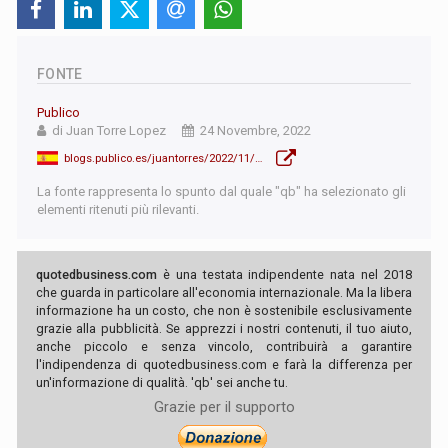
FONTE
Publico
di Juan Torre Lopez
24 Novembre, 2022
blogs.publico.es/juantorres/2022/11/24/la-penosa-transformacion-de-la-union-europea-en-marioneta/
La fonte rappresenta lo spunto dal quale "qb" ha selezionato gli
elementi ritenuti più rilevanti.
quotedbusiness.com
è una testata indipendente nata nel 2018
che guarda in particolare all'economia internazionale. Ma la libera
informazione ha un costo, che non è sostenibile esclusivamente
grazie alla pubblicità. Se apprezzi i nostri contenuti, il tuo aiuto,
anche piccolo e senza vincolo, contribuirà a garantire
l'indipendenza di quotedbusiness.com e farà la differenza per
un'informazione di qualità. 'qb' sei anche tu.
Grazie per il supporto