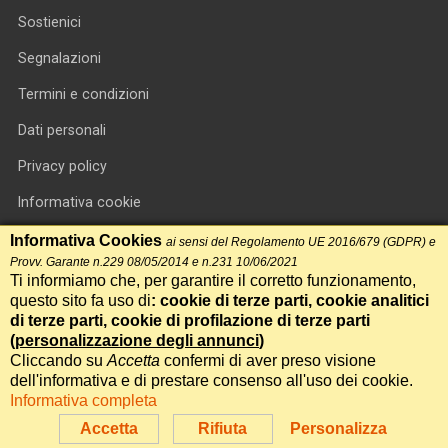
Sostienici
Segnalazioni
Termini e condizioni
Dati personali
Privacy policy
Informativa cookie
RSS feed
Informativa Cookies
ai sensi del Regolamento UE 2016/679 (GDPR) e
Provv. Garante n.229 08/05/2014 e n.231 10/06/2021
RSS Top News
Ti informiamo che, per garantire il corretto funzionamento,
questo sito fa uso di
: cookie di terze parti, cookie analitici
Contatti
di terze parti, cookie di profilazione di terze parti
(
personalizzazione degli annunci
)
Cliccando su
Accetta
confermi di aver preso visione
International Communication S.r.l. • P.IVA 14478081004 • Testata
dell'informativa e di prestare consenso all'uso dei cookie.
giornalistica n.191, reg. Tribunale di Roma del 14/12/2017
Informativa completa
Powered by
Itala
Accetta
Rifiuta
Personalizza