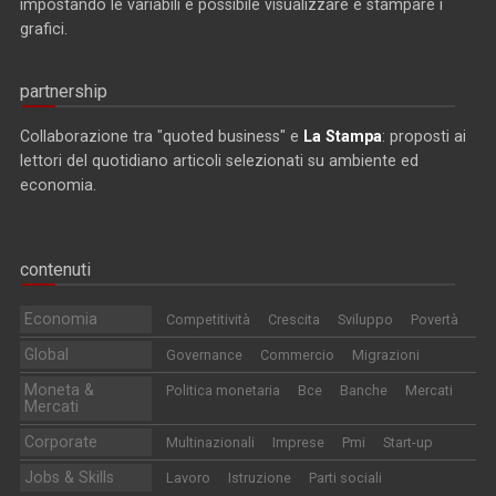
impostando le variabili è possibile visualizzare e stampare i
grafici.
partnership
Collaborazione tra "quoted business" e
La Stampa
: proposti ai
lettori del quotidiano articoli selezionati su ambiente ed
economia.
contenuti
Economia
Competitività
Crescita
Sviluppo
Povertà
Global
Governance
Commercio
Migrazioni
Moneta &
Politica monetaria
Bce
Banche
Mercati
Mercati
Corporate
Multinazionali
Imprese
Pmi
Start-up
Jobs & Skills
Lavoro
Istruzione
Parti sociali