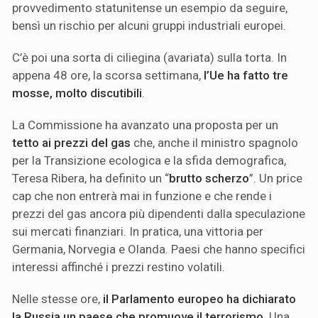
provvedimento statunitense un esempio da seguire,
bensì un rischio per alcuni gruppi industriali europei.
C’è poi una sorta di ciliegina (avariata) sulla torta. In
appena 48 ore, la scorsa settimana,
l’Ue ha fatto
tre
mosse, molto discutibili
.
La Commissione ha avanzato una proposta per un
tetto ai prezzi del gas
che, anche il ministro spagnolo
per la Transizione ecologica e la sfida demografica,
Teresa Ribera, ha definito un “
brutto scherzo
”. Un price
cap che non entrerà mai in funzione e che rende i
prezzi del gas ancora più dipendenti dalla speculazione
sui mercati finanziari. In pratica, una vittoria per
Germania, Norvegia e Olanda. Paesi che hanno specifici
interessi affinché i prezzi restino volatili.
Nelle stesse ore,
il Parlamento europeo ha dichiarato
la Russia un paese che promuove il terrorismo
. Una