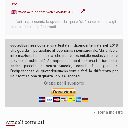
Bbc
www.youtube.com/watch?v=4StYIvL_lPI
La fonte rappresenta lo spunto dal quale "qb" ha selezionato gli
elementi ritenuti più rilevanti.
quotedbusiness.com
è una testata indipendente nata nel 2018
che guarda in particolare all'economia internazionale. Ma la libera
informazione ha un costo, che non è sostenibile esclusivamente
grazie alla pubblicità. Se apprezzi i nostri contenuti, il tuo aiuto,
anche piccolo e senza vincolo, contribuirà a garantire
l'indipendenza di quotedbusiness.com e farà la differenza per
un'informazione di qualità. 'qb' sei anche tu.
Grazie per il supporto
« Torna Indietro
Articoli correlati