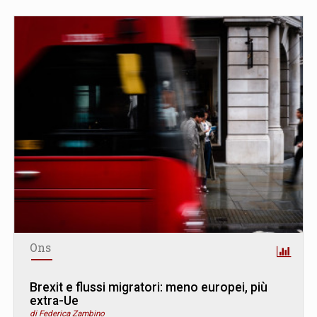
Ons
Brexit e flussi migratori: meno europei, più
extra-Ue
di Federica Zambino