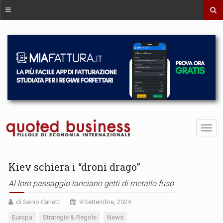
Kiev schiera i “droni drago”
Al loro passaggio lanciano getti di metallo fuso
di Senio Carletti
9 Settembre, 2024
Europa
Strategie & Regole
News