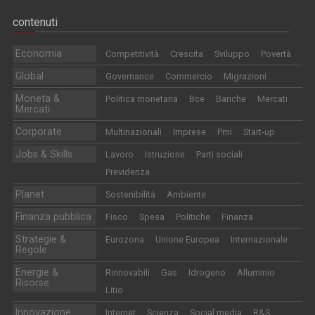
contenuti
Economia
Competitività
Crescita
Sviluppo
Povertà
Global
Governance
Commercio
Migrazioni
Moneta &
Politica monetaria
Bce
Banche
Mercati
Mercati
Corporate
Multinazionali
Imprese
Pmi
Start-up
Jobs & Skills
Lavoro
Istruzione
Parti sociali
Previdenza
Planet
Sostenibilità
Ambiente
Finanza pubblica
Fisco
Spesa
Politiche
Finanza
Strategie &
Eurozona
Unione Europea
Internazionale
Regole
Energie &
Rinnovabili
Gas
Idrogeno
Alluminio
Risorse
Litio
Innovazione
Internet
Scienza
Social media
R&S