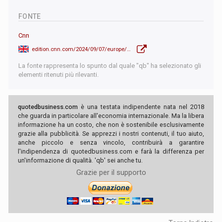
FONTE
Cnn
edition.cnn.com/2024/09/07/europe/ukraine-thermite-dragon-drones-intl-hnk-ml/index.html
La fonte rappresenta lo spunto dal quale "qb" ha selezionato gli
elementi ritenuti più rilevanti.
quotedbusiness.com
è una testata indipendente nata nel 2018
che guarda in particolare all'economia internazionale. Ma la libera
informazione ha un costo, che non è sostenibile esclusivamente
grazie alla pubblicità. Se apprezzi i nostri contenuti, il tuo aiuto,
anche piccolo e senza vincolo, contribuirà a garantire
l'indipendenza di quotedbusiness.com e farà la differenza per
un'informazione di qualità. 'qb' sei anche tu.
Grazie per il supporto