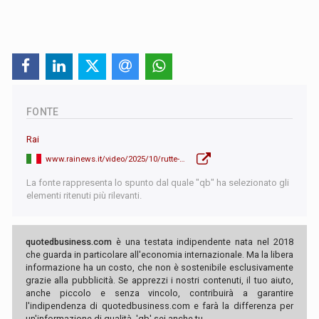
FONTE
Rai
www.rainews.it/video/2025/10/rutte-siamo-tutti-in-pericolo-missili-russi-potrebbero-colpire-anche-roma-tg1-1045740a-3e99-494e-995d-aa7c687cffa3.html?nxtep
La fonte rappresenta lo spunto dal quale "qb" ha selezionato gli
elementi ritenuti più rilevanti.
quotedbusiness.com
è una testata indipendente nata nel 2018
che guarda in particolare all'economia internazionale. Ma la libera
informazione ha un costo, che non è sostenibile esclusivamente
grazie alla pubblicità. Se apprezzi i nostri contenuti, il tuo aiuto,
anche piccolo e senza vincolo, contribuirà a garantire
l'indipendenza di quotedbusiness.com e farà la differenza per
un'informazione di qualità. 'qb' sei anche tu.