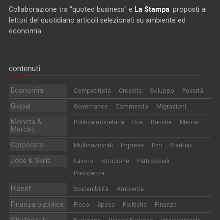
Collaborazione tra "quoted business" e
La Stampa
: proposti ai
lettori del quotidiano articoli selezionati su ambiente ed
economia.
contenuti
Economia
Competitività
Crescita
Sviluppo
Povertà
Global
Governance
Commercio
Migrazioni
Moneta &
Politica monetaria
Bce
Banche
Mercati
Mercati
Corporate
Multinazionali
Imprese
Pmi
Start-up
Jobs & Skills
Lavoro
Istruzione
Parti sociali
Previdenza
Planet
Sostenibilità
Ambiente
Finanza pubblica
Fisco
Spesa
Politiche
Finanza
Strategie &