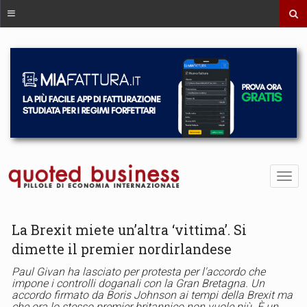
La Brexit miete un’altra ‘vittima’. Si
dimette il premier nordirlandese
Paul Givan ha lasciato per protesta per l'accordo che
impone i controlli doganali con la Gran Bretagna. Un
accordo firmato da Boris Johnson ai tempi della Brexit ma
che ora lo stesso premier britannico non vuole più. È un