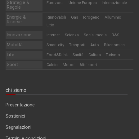
Strategie &
Eurozona
Unione Europea
Internazionale
Regole
Energie &
Rinnovabili
Gas
Idrogeno
Alluminio
Risorse
Litio
Innovazione
Internet
Scienza
Social media
R&S
Mobilità
Smart-city
Trasporti
Auto
Bikenomics
Life
Food&Drink
Sanità
Cultura
Turismo
Sport
Calcio
Motori
Altri sport
chi siamo
Presentazione
Sostienici
Segnalazioni
Termini e condizioni