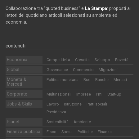
Collaborazione tra "quoted business" e
La Stampa
: proposti ai
lettori del quotidiano articoli selezionati su ambiente ed
economia.
contenuti
Economia
Competitività
Crescita
Sviluppo
Povertà
Global
Governance
Commercio
Migrazioni
Moneta &
Politica monetaria
Bce
Banche
Mercati
Mercati
Corporate
Multinazionali
Imprese
Pmi
Start-up
Jobs & Skills
Lavoro
Istruzione
Parti sociali
Previdenza
Planet
Sostenibilità
Ambiente
Finanza pubblica
Fisco
Spesa
Politiche
Finanza