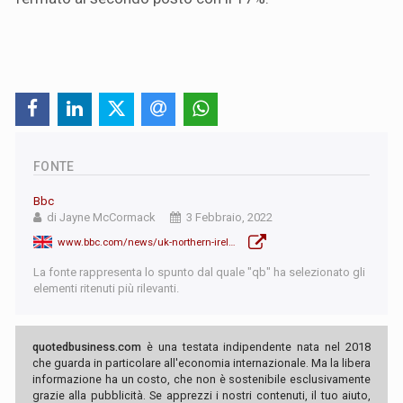
FONTE
Bbc
di Jayne McCormack
3 Febbraio, 2022
www.bbc.com/news/uk-northern-ireland-60243296
La fonte rappresenta lo spunto dal quale "qb" ha selezionato gli
elementi ritenuti più rilevanti.
quotedbusiness.com
è una testata indipendente nata nel 2018
che guarda in particolare all'economia internazionale. Ma la libera
informazione ha un costo, che non è sostenibile esclusivamente
grazie alla pubblicità. Se apprezzi i nostri contenuti, il tuo aiuto,