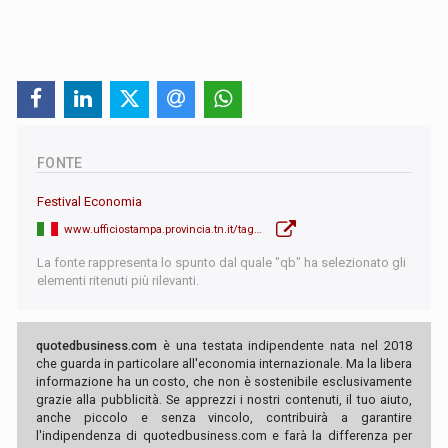
FONTE
Festival Economia
www.ufficiostampa.provincia.tn.it/tags/view/Focus/FESTIVAL+ECONOMIA
La fonte rappresenta lo spunto dal quale "qb" ha selezionato gli
elementi ritenuti più rilevanti.
quotedbusiness.com
è una testata indipendente nata nel 2018
che guarda in particolare all'economia internazionale. Ma la libera
informazione ha un costo, che non è sostenibile esclusivamente
grazie alla pubblicità. Se apprezzi i nostri contenuti, il tuo aiuto,
anche piccolo e senza vincolo, contribuirà a garantire
l'indipendenza di quotedbusiness.com e farà la differenza per