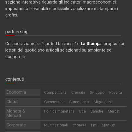
sezione interattiva riguarda gli indicatori macroeconomici:
impostando le variabili è possibile visualizzare e stampare i
grafici.
partnership
Collaborazione tra "quoted business" e
La Stampa
: proposti ai
lettori del quotidiano articoli selezionati su ambiente ed
economia.
contenuti
Economia
Competitività
Crescita
Sviluppo
Povertà
Global
Governance
Commercio
Migrazioni
Moneta &
Politica monetaria
Bce
Banche
Mercati
Mercati
Corporate
Multinazionali
Imprese
Pmi
Start-up