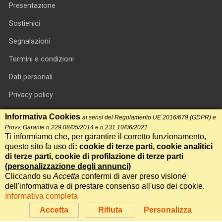
Presentazione
Sostienici
Segnalazioni
Termini e condizioni
Dati personali
Privacy policy
Informativa cookie
Informativa Cookies
ai sensi del Regolamento UE 2016/679 (GDPR) e
Provv. Garante n.229 08/05/2014 e n.231 10/06/2021
RSS feed
Ti informiamo che, per garantire il corretto funzionamento,
questo sito fa uso di
: cookie di terze parti, cookie analitici
RSS Top News
di terze parti, cookie di profilazione di terze parti
Contatti
(
personalizzazione degli annunci
)
Cliccando su
Accetta
confermi di aver preso visione
dell'informativa e di prestare consenso all'uso dei cookie.
International Communication S.r.l. • P.IVA 14478081004 • Testata
Informativa completa
giornalistica n.191, reg. Tribunale di Roma del 14/12/2017
Accetta
Rifiuta
Personalizza