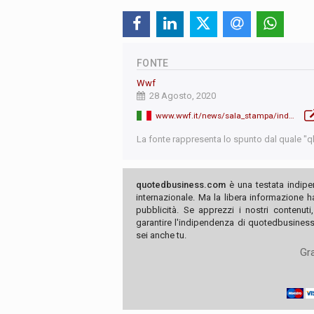
FONTE
Wwf
28 Agosto, 2020
www.wwf.it/news/sala_stampa/index.cfm?54768/Contro-la-Plastica-Connection-urge-una-cooperazione-globale
La fonte rappresenta lo spunto dal quale "qb"
quotedbusiness.com
è una testata indipe
internazionale. Ma la libera informazione 
pubblicità. Se apprezzi i nostri contenuti
garantire l'indipendenza di quotedbusiness.
sei anche tu.
Gra