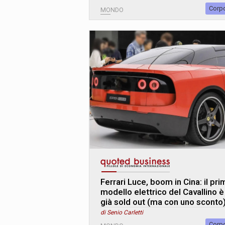
Corp
MONDO
Ferrari Luce, boom in Cina: il pr
modello elettrico del Cavallino è
già sold out (ma con uno sconto
di Senio Carletti
Corp