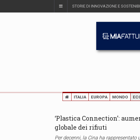
STORIE DI INNOVAZIONE E SOSTENIBI
ITALIA
EUROPA
MONDO
EC
‘Plastica Connection’: aumen
globale dei rifiuti
Per decenni, la Cina ha rappresentato un