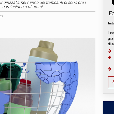
indirizzato: nel mirino dei trafficanti ci sono ora i
ra cominciano a rifiutarsi
20
Indi
Il n
graf
di s
S