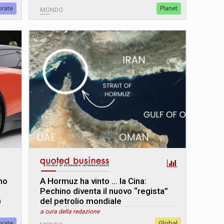
orate
Planet
MONDO
imo
A Hormuz ha vinto … la Cina:
Pechino diventa il nuovo “regista”
)
del petrolio mondiale
a cura della redazione
orate
Global