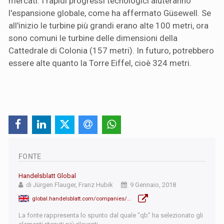
mercati. I rapidi progressi tecnologici aiuteranno
l'espansione globale, come ha affermato Güsewell. Se
all'inizio le turbine più grandi erano alte 100 metri, ora
sono comuni le turbine delle dimensioni della
Cattedrale di Colonia (157 metri). In futuro, potrebbero
essere alte quanto la Torre Eiffel, cioè 324 metri.
FONTE
Handelsblatt Global
di Jürgen Flauger, Franz Hubik
9 Gennaio, 2018
global.handelsblatt.com/companies/enbw-blown-away-by-wind-powers-potential-872571
La fonte rappresenta lo spunto dal quale "qb" ha selezionato gli