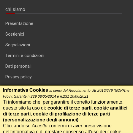
chi siamo
Presentazione
Sostienici
Segnalazioni
Termini e condizioni
Dati personali
Privacy policy
Informativa cookie
Informativa Cookies
ai sensi del Regolamento UE 2016/679 (GDPR) e
Provv. Garante n.229 08/05/2014 e n.231 10/06/2021
RSS feed
Ti informiamo che, per garantire il corretto funzionamento,
questo sito fa uso di
: cookie di terze parti, cookie analitici
RSS Top News
di terze parti, cookie di profilazione di terze parti
(
personalizzazione degli annunci
)
Contatti
Cliccando su
Accetta
confermi di aver preso visione
dell'informativa e di prestare consenso all'uso dei cookie.