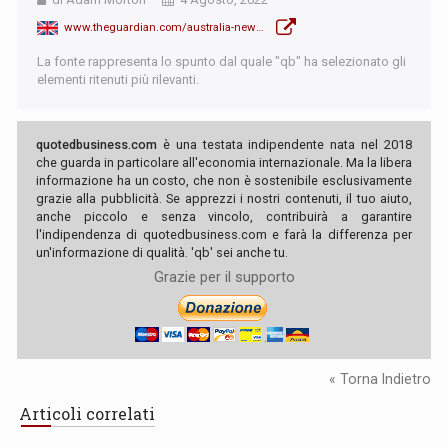
www.theguardian.com/australia-news/2022/aug/05/australias-climate-change-targets-will-become-law-what-happens-now
La fonte rappresenta lo spunto dal quale "qb" ha selezionato gli
elementi ritenuti più rilevanti.
quotedbusiness.com
è una testata indipendente nata nel 2018
che guarda in particolare all'economia internazionale. Ma la libera
informazione ha un costo, che non è sostenibile esclusivamente
grazie alla pubblicità. Se apprezzi i nostri contenuti, il tuo aiuto,
anche piccolo e senza vincolo, contribuirà a garantire
l'indipendenza di quotedbusiness.com e farà la differenza per
un'informazione di qualità. 'qb' sei anche tu.
Grazie per il supporto
« Torna Indietro
Articoli correlati