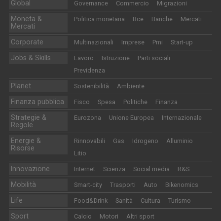
Global
Governance
Commercio
Migrazioni
Moneta &
Politica monetaria
Bce
Banche
Mercati
Mercati
Corporate
Multinazionali
Imprese
Pmi
Start-up
Jobs & Skills
Lavoro
Istruzione
Parti sociali
Previdenza
Planet
Sostenibilità
Ambiente
Finanza pubblica
Fisco
Spesa
Politiche
Finanza
Strategie &
Eurozona
Unione Europea
Internazionale
Regole
Energie &
Rinnovabili
Gas
Idrogeno
Alluminio
Risorse
Litio
Innovazione
Internet
Scienza
Social media
R&S
Mobilità
Smart-city
Trasporti
Auto
Bikenomics
Life
Food&Drink
Sanità
Cultura
Turismo
Sport
Calcio
Motori
Altri sport