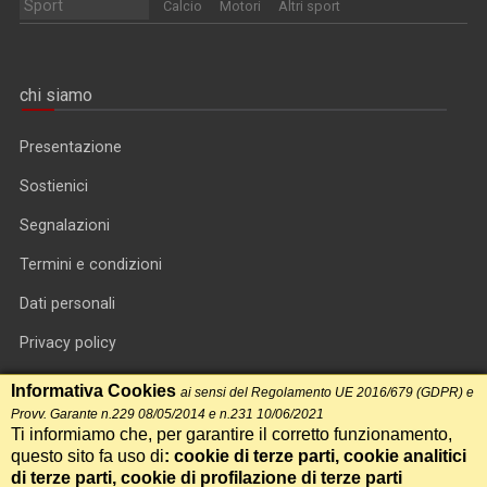
Sport
Calcio
Motori
Altri sport
chi siamo
Presentazione
Sostienici
Segnalazioni
Termini e condizioni
Dati personali
Privacy policy
Informativa cookie
Informativa Cookies
ai sensi del Regolamento UE 2016/679 (GDPR) e
Provv. Garante n.229 08/05/2014 e n.231 10/06/2021
RSS feed
Ti informiamo che, per garantire il corretto funzionamento,
questo sito fa uso di
: cookie di terze parti, cookie analitici
RSS Top News
di terze parti, cookie di profilazione di terze parti