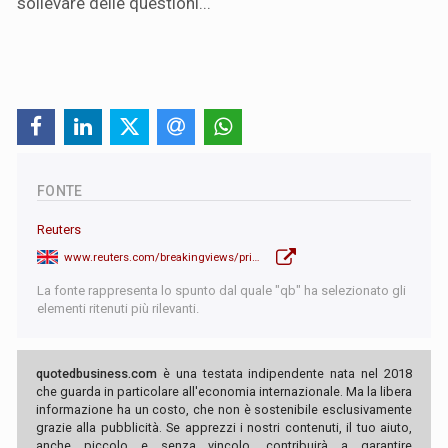
sollevare delle questioni...
FONTE
Reuters
www.reuters.com/breakingviews/pringles-36-bln-deal-comes-with-pinch-salt-2024-08-14/
La fonte rappresenta lo spunto dal quale "qb" ha selezionato gli
elementi ritenuti più rilevanti.
quotedbusiness.com
è una testata indipendente nata nel 2018
che guarda in particolare all'economia internazionale. Ma la libera
informazione ha un costo, che non è sostenibile esclusivamente
grazie alla pubblicità. Se apprezzi i nostri contenuti, il tuo aiuto,
anche piccolo e senza vincolo, contribuirà a garantire