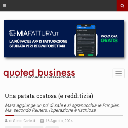
Una patata costosa (e redditizia)
Mars aggiunge un po’ di sale e si sgranocchia le Pringles.
Ma, secondo Reuters, l’operazione è rischiosa
di Senio Carletti
16 Agosto, 2024