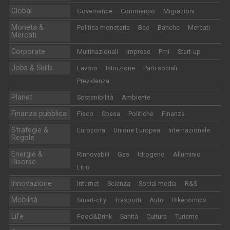
Global
Governance
Commercio
Migrazioni
Moneta &
Politica monetaria
Bce
Banche
Mercati
Mercati
Corporate
Multinazionali
Imprese
Pmi
Start-up
Jobs & Skills
Lavoro
Istruzione
Parti sociali
Previdenza
Planet
Sostenibilità
Ambiente
Finanza pubblica
Fisco
Spesa
Politiche
Finanza
Strategie &
Eurozona
Unione Europea
Internazionale
Regole
Energie &
Rinnovabili
Gas
Idrogeno
Alluminio
Risorse
Litio
Innovazione
Internet
Scienza
Social media
R&S
Mobilità
Smart-city
Trasporti
Auto
Bikenomics
Life
Food&Drink
Sanità
Cultura
Turismo