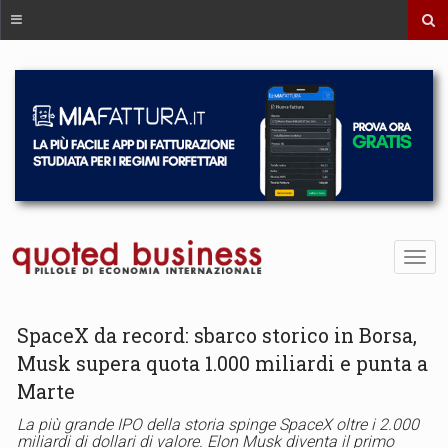
SpaceX da record: sbarco storico in Borsa,
Musk supera quota 1.000 miliardi e punta a
Marte
La più grande IPO della storia spinge SpaceX oltre i 2.000
miliardi di dollari di valore. Elon Musk diventa il primo