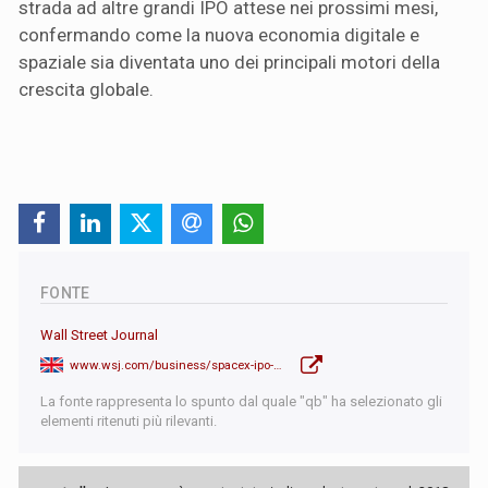
strada ad altre grandi IPO attese nei prossimi mesi,
confermando come la nuova economia digitale e
spaziale sia diventata uno dei principali motori della
crescita globale.
FONTE
Wall Street Journal
www.wsj.com/business/spacex-ipo-elon-musk-legacy-9b31ebe6?mod=hp_lead_pos7
La fonte rappresenta lo spunto dal quale "qb" ha selezionato gli
elementi ritenuti più rilevanti.