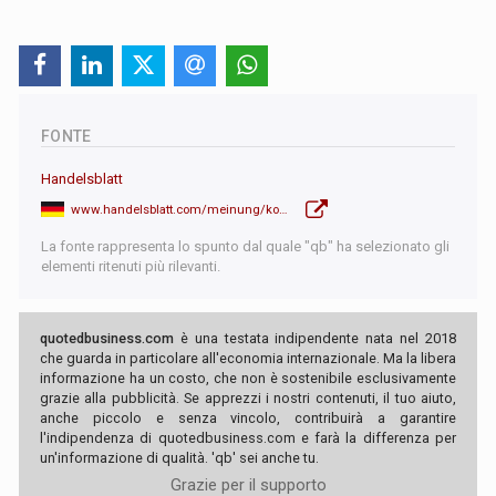
FONTE
Handelsblatt
www.handelsblatt.com/meinung/kommentare/kommentar-apples-preisanstieg-um-bis-zu-58-prozent-ist-ein-vorgeschmack/100235915.html
La fonte rappresenta lo spunto dal quale "qb" ha selezionato gli
elementi ritenuti più rilevanti.
quotedbusiness.com
è una testata indipendente nata nel 2018
che guarda in particolare all'economia internazionale. Ma la libera
informazione ha un costo, che non è sostenibile esclusivamente
grazie alla pubblicità. Se apprezzi i nostri contenuti, il tuo aiuto,
anche piccolo e senza vincolo, contribuirà a garantire
l'indipendenza di quotedbusiness.com e farà la differenza per
un'informazione di qualità. 'qb' sei anche tu.
Grazie per il supporto