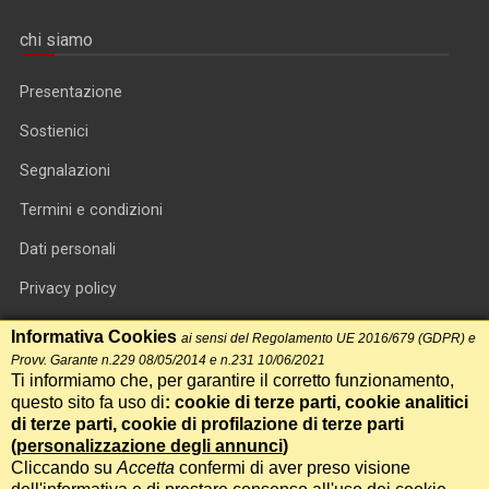
chi siamo
Presentazione
Sostienici
Segnalazioni
Termini e condizioni
Dati personali
Privacy policy
Informativa cookie
Informativa Cookies
ai sensi del Regolamento UE 2016/679 (GDPR) e
Provv. Garante n.229 08/05/2014 e n.231 10/06/2021
RSS feed
Ti informiamo che, per garantire il corretto funzionamento,
questo sito fa uso di
: cookie di terze parti, cookie analitici
RSS Top News
di terze parti, cookie di profilazione di terze parti
Contatti
(
personalizzazione degli annunci
)
Cliccando su
Accetta
confermi di aver preso visione