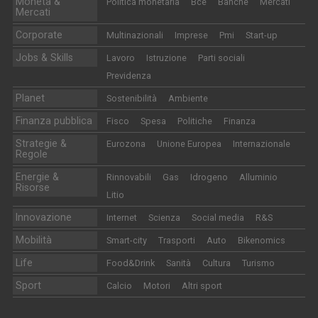
Moneta &
Politica monetaria
Bce
Banche
Mercati
Mercati
Corporate
Multinazionali
Imprese
Pmi
Start-up
Jobs & Skills
Lavoro
Istruzione
Parti sociali
Previdenza
Planet
Sostenibilità
Ambiente
Finanza pubblica
Fisco
Spesa
Politiche
Finanza
Strategie &
Eurozona
Unione Europea
Internazionale
Regole
Energie &
Rinnovabili
Gas
Idrogeno
Alluminio
Risorse
Litio
Innovazione
Internet
Scienza
Social media
R&S
Mobilità
Smart-city
Trasporti
Auto
Bikenomics
Life
Food&Drink
Sanità
Cultura
Turismo
Sport
Calcio
Motori
Altri sport