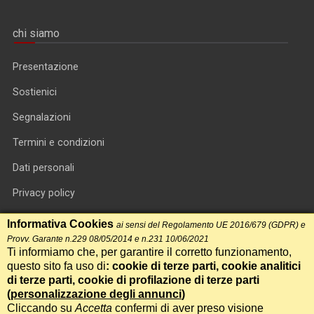
chi siamo
Presentazione
Sostienici
Segnalazioni
Termini e condizioni
Dati personali
Privacy policy
Informativa cookie
Informativa Cookies
ai sensi del Regolamento UE 2016/679 (GDPR) e
Provv. Garante n.229 08/05/2014 e n.231 10/06/2021
RSS feed
Ti informiamo che, per garantire il corretto funzionamento,
questo sito fa uso di
: cookie di terze parti, cookie analitici
RSS Top News
di terze parti, cookie di profilazione di terze parti
Contatti
(
personalizzazione degli annunci
)
Cliccando su
Accetta
confermi di aver preso visione