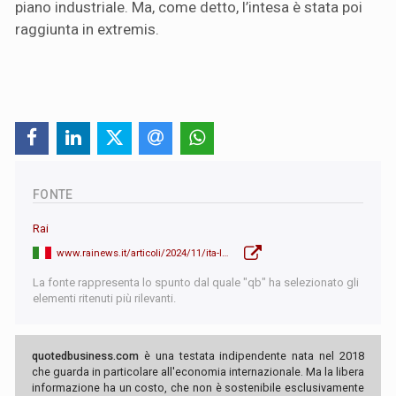
piano industriale. Ma, come detto, l’intesa è stata poi
raggiunta in extremis.
FONTE
Rai
www.rainews.it/articoli/2024/11/ita-lufthansa-accordo-al-fotofinish-lalleanza-spicchera-il-volo-a-inizio-anno-13723ebb-41e2-40a3-80ba-47ef39ed1ab7.html
La fonte rappresenta lo spunto dal quale "qb" ha selezionato gli
elementi ritenuti più rilevanti.
quotedbusiness.com
è una testata indipendente nata nel 2018
che guarda in particolare all'economia internazionale. Ma la libera
informazione ha un costo, che non è sostenibile esclusivamente