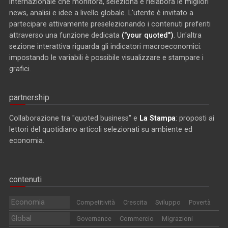
internazionale che monitora, seleziona e rielabora le migliori
news, analisi e idee a livello globale. L'utente è invitato a
partecipare attivamente preselezionando i contenuti preferiti
attraverso una funzione dedicata
("your quoted")
. Un'altra
sezione interattiva riguarda gli indicatori macroeconomici:
impostando le variabili è possibile visualizzare e stampare i
grafici.
partnership
Collaborazione tra "quoted business" e
La Stampa
: proposti ai
lettori del quotidiano articoli selezionati su ambiente ed
economia.
contenuti
Economia
Competitività
Crescita
Sviluppo
Povertà
Global
Governance
Commercio
Migrazioni