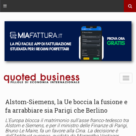
Alstom-Siemens, la Ue boccia la fusione e
fa arrabbiare sia Parigi che Berlino
L'Europa blocca il matrimonio sull'asse franco-tedesco tra
Alstom e Siemens, e per il ministro delle Finanze di Parigi,
Bruno Le Maire, fa un favore alla Cina. La decisione è
dell’Antitrust europea, guidata da Margrethe Vestager.