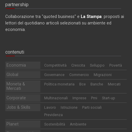
partnership
Collaborazione tra "quoted business" e
La Stampa
: proposti ai
lettori del quotidiano articoli selezionati su ambiente ed
economia.
contenuti
Economia
Competitività
Crescita
Sviluppo
Povertà
Global
Governance
Commercio
Migrazioni
Moneta &
Politica monetaria
Bce
Banche
Mercati
Mercati
Corporate
Multinazionali
Imprese
Pmi
Start-up
Jobs & Skills
Lavoro
Istruzione
Parti sociali
Previdenza
Planet
Sostenibilità
Ambiente