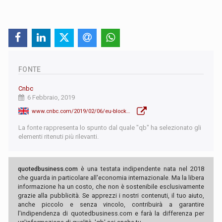
FONTE
Cnbc
6 Febbraio, 2019
www.cnbc.com/2019/02/06/eu-blocks-plan-for-alstom-siemens-rail-merger.html
La fonte rappresenta lo spunto dal quale "qb" ha selezionato gli
elementi ritenuti più rilevanti.
quotedbusiness.com
è una testata indipendente nata nel 2018
che guarda in particolare all'economia internazionale. Ma la libera
informazione ha un costo, che non è sostenibile esclusivamente
grazie alla pubblicità. Se apprezzi i nostri contenuti, il tuo aiuto,
anche piccolo e senza vincolo, contribuirà a garantire
l'indipendenza di quotedbusiness.com e farà la differenza per