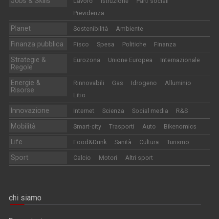
Jobs & Skills
Lavoro
Istruzione
Parti sociali
Previdenza
Planet
Sostenibilità
Ambiente
Finanza pubblica
Fisco
Spesa
Politiche
Finanza
Strategie &
Eurozona
Unione Europea
Internazionale
Regole
Energie &
Rinnovabili
Gas
Idrogeno
Alluminio
Risorse
Litio
Innovazione
Internet
Scienza
Social media
R&S
Mobilità
Smart-city
Trasporti
Auto
Bikenomics
Life
Food&Drink
Sanità
Cultura
Turismo
Sport
Calcio
Motori
Altri sport
chi siamo