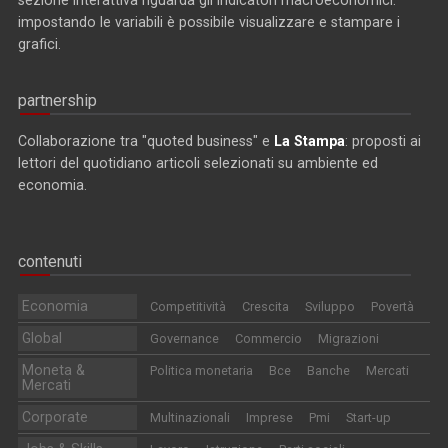
impostando le variabili è possibile visualizzare e stampare i
grafici.
partnership
Collaborazione tra "quoted business" e
La Stampa
: proposti ai
lettori del quotidiano articoli selezionati su ambiente ed
economia.
contenuti
Economia
Competitività
Crescita
Sviluppo
Povertà
Global
Governance
Commercio
Migrazioni
Moneta &
Politica monetaria
Bce
Banche
Mercati
Mercati
Corporate
Multinazionali
Imprese
Pmi
Start-up