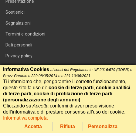
Presentazione
Sostienici
Segnalazioni
Termini e condizioni
Dati personali
Privacy policy
Informativa cookie
Informativa Cookies
ai sensi del Regolamento UE 2016/679 (GDPR) e
Provv. Garante n.229 08/05/2014 e n.231 10/06/2021
RSS feed
Ti informiamo che, per garantire il corretto funzionamento,
questo sito fa uso di
: cookie di terze parti, cookie analitici
RSS Top News
di terze parti, cookie di profilazione di terze parti
Contatti
(
personalizzazione degli annunci
)
Cliccando su
Accetta
confermi di aver preso visione
dell'informativa e di prestare consenso all'uso dei cookie.
International Communication S.r.l. • P.IVA 14478081004 • Testata
Informativa completa
giornalistica n.191, reg. Tribunale di Roma del 14/12/2017
Accetta
Rifiuta
Personalizza
Powered by
Itala