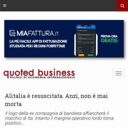
Alitalia è resuscitata. Anzi, non è mai
morta
Il logo della ex compagnia di bandiera affiancherà il
marchio di Ita. Intanto il margine operativo lordo torna
positivo…