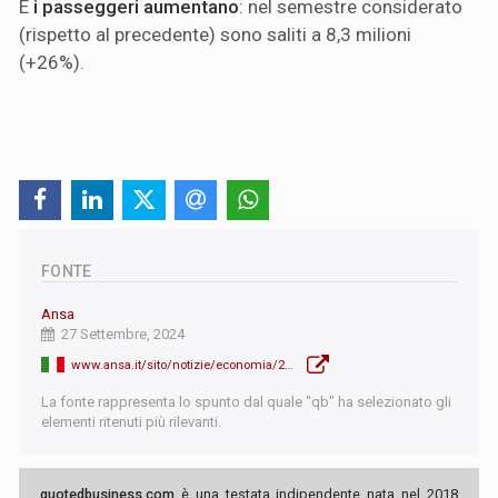
E
i passeggeri aumentano
: nel semestre considerato
(rispetto al precedente) sono saliti a 8,3 milioni
(+26%).
FONTE
Ansa
27 Settembre, 2024
www.ansa.it/sito/notizie/economia/2024/09/27/ita-torna-il-logo-alitalia-affianchera-il-marchio_ac6b3baf-4696-4278-aaeb-2c3fedd2d082.html
La fonte rappresenta lo spunto dal quale "qb" ha selezionato gli
elementi ritenuti più rilevanti.
quotedbusiness.com
è una testata indipendente nata nel 2018