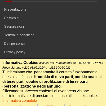
Presentazione
Sostienici
Segnalazioni
Termini e condizioni
Dati personali
Privacy policy
Informativa cookie
Informativa Cookies
ai sensi del Regolamento UE 2016/679 (GDPR) e
Provv. Garante n.229 08/05/2014 e n.231 10/06/2021
RSS feed
Ti informiamo che, per garantire il corretto funzionamento,
questo sito fa uso di
: cookie di terze parti, cookie analitici
RSS Top News
di terze parti, cookie di profilazione di terze parti
Contatti
(
personalizzazione degli annunci
)
Cliccando su
Accetta
confermi di aver preso visione
dell'informativa e di prestare consenso all'uso dei cookie.
International Communication S.r.l. • P.IVA 14478081004 • Testata
Informativa completa
giornalistica n.191, reg. Tribunale di Roma del 14/12/2017