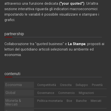
attraverso una funzione dedicata
("your quoted")
. Un'altra
sezione interattiva riguarda gli indicatori macroeconomici:
impostando le variabili è possibile visualizzare e stampare i
grafici.
partnership
Collaborazione tra "quoted business" e
La Stampa
: proposti ai
lettori del quotidiano articoli selezionati su ambiente ed
economia.
contenuti
Economia
Competitività
Crescita
Sviluppo
Povertà
Global
Governance
Commercio
Migrazioni
Moneta &
Politica monetaria
Bce
Banche
Mercati
Mercati