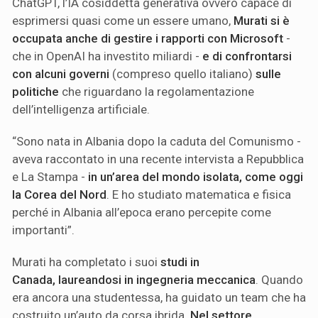
ChatGPT, l’IA cosiddetta generativa ovvero capace di
esprimersi quasi come un essere umano,
Murati si è
occupata anche di gestire i rapporti con Microsoft
-
che in OpenAI ha investito miliardi -
e di confrontarsi
con alcuni governi
(compreso quello italiano)
sulle
politiche
che riguardano la regolamentazione
dell’intelligenza artificiale.
“Sono nata in Albania dopo la caduta del Comunismo -
aveva raccontato in una recente intervista a Repubblica
e La Stampa -
in un’area del mondo isolata, come oggi
la Corea del Nord
. E ho studiato matematica e fisica
perché in Albania all’epoca erano percepite come
importanti”.
Murati ha completato i suoi
studi in
Canada, laureandosi in ingegneria meccanica
. Quando
era ancora una studentessa, ha guidato un team che ha
costruito un’auto da corsa ibrida.
Nel settore