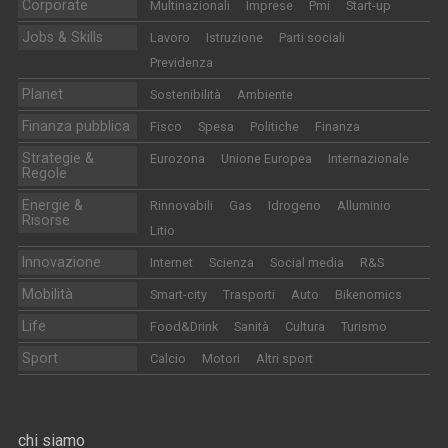
Corporate
Multinazionali
Imprese
Pmi
Start-up
Jobs & Skills
Lavoro
Istruzione
Parti sociali
Previdenza
Planet
Sostenibilità
Ambiente
Finanza pubblica
Fisco
Spesa
Politiche
Finanza
Strategie &
Eurozona
Unione Europea
Internazionale
Regole
Energie &
Rinnovabili
Gas
Idrogeno
Alluminio
Risorse
Litio
Innovazione
Internet
Scienza
Social media
R&S
Mobilità
Smart-city
Trasporti
Auto
Bikenomics
Life
Food&Drink
Sanità
Cultura
Turismo
Sport
Calcio
Motori
Altri sport
chi siamo