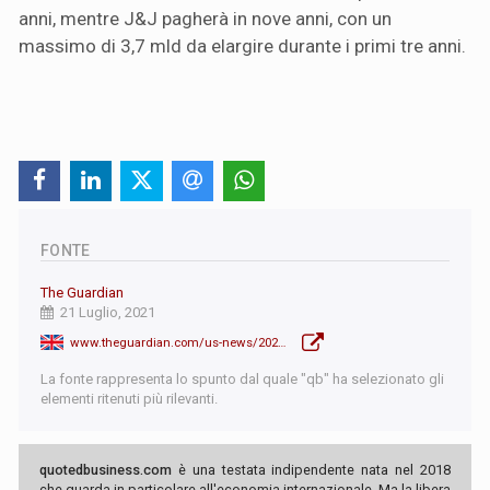
anni, mentre J&J pagherà in nove anni, con un
massimo di 3,7 mld da elargire durante i primi tre anni.
FONTE
The Guardian
21 Luglio, 2021
www.theguardian.com/us-news/2021/jul/21/us-opioid-settlement-state-attorneys-general-johnson-and-johnson
La fonte rappresenta lo spunto dal quale "qb" ha selezionato gli
elementi ritenuti più rilevanti.
quotedbusiness.com
è una testata indipendente nata nel 2018
che guarda in particolare all'economia internazionale. Ma la libera