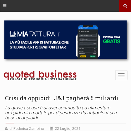
Crisi da oppioidi. J&J pagherà 5 miliardi
La grave accusa è di aver contribuito ad alimentare
un’epidemia mortale per dipendenza da antidolorifici a
base di oppioidi
di Federica Zambino
22 Luglio, 2021