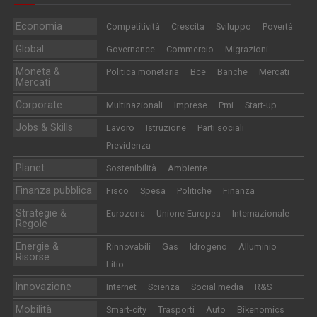
Economia
Competitività
Crescita
Sviluppo
Povertà
Global
Governance
Commercio
Migrazioni
Moneta &
Politica monetaria
Bce
Banche
Mercati
Mercati
Corporate
Multinazionali
Imprese
Pmi
Start-up
Jobs & Skills
Lavoro
Istruzione
Parti sociali
Previdenza
Planet
Sostenibilità
Ambiente
Finanza pubblica
Fisco
Spesa
Politiche
Finanza
Strategie &
Eurozona
Unione Europea
Internazionale
Regole
Energie &
Rinnovabili
Gas
Idrogeno
Alluminio
Risorse
Litio
Innovazione
Internet
Scienza
Social media
R&S
Mobilità
Smart-city
Trasporti
Auto
Bikenomics