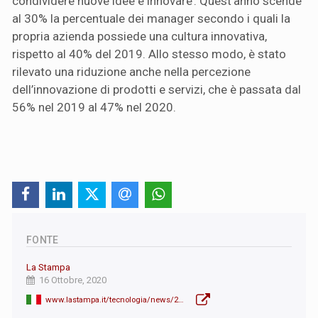
condividere nuove idee e innovare’. Quest’anno scende
al 30% la percentuale dei manager secondo i quali la
propria azienda possiede una cultura innovativa,
rispetto al 40% del 2019. Allo stesso modo, è stato
rilevato una riduzione anche nella percezione
dell’innovazione di prodotti e servizi, che è passata dal
56% nel 2019 al 47% nel 2020.
FONTE
La Stampa
16 Ottobre, 2020
www.lastampa.it/tecnologia/news/2020/10/16/news/ricerca-microsoft-il-lavoro-da-remoto-rende-piu-produttivi-ma-attenzione-all-isolamento-1.39424495