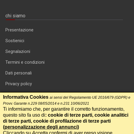
chi siamo
Presentazione
Sostienici
Segnalazioni
Termini e condizioni
Dati personali
Privacy policy
Informativa cookie
Informativa Cookies
ai sensi del Regolamento UE 2016/679 (GDPR) e
Provv. Garante n.229 08/05/2014 e n.231 10/06/2021
RSS feed
Ti informiamo che, per garantire il corretto funzionamento,
questo sito fa uso di
: cookie di terze parti, cookie analitici
RSS Top News
di terze parti, cookie di profilazione di terze parti
Contatti
(
personalizzazione degli annunci
)
Cliccando su
Accetta
confermi di aver preso visione