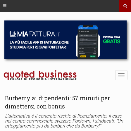
Burberry ai dipendenti: 57 minuti per
dimettersi con bonus
L’alternativa è il concreto rischio di licenziamento. Il caso
nel centro commerciale svizzero Foxtown. I sindacati: “Un
atteggiamento più da barbari che da Burberry!”