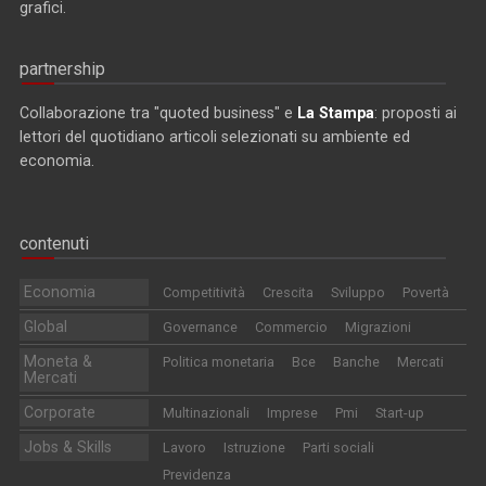
grafici.
partnership
Collaborazione tra "quoted business" e
La Stampa
: proposti ai
lettori del quotidiano articoli selezionati su ambiente ed
economia.
contenuti
Economia
Competitività
Crescita
Sviluppo
Povertà
Global
Governance
Commercio
Migrazioni
Moneta &
Politica monetaria
Bce
Banche
Mercati
Mercati
Corporate
Multinazionali
Imprese
Pmi
Start-up
Jobs & Skills
Lavoro
Istruzione
Parti sociali
Previdenza