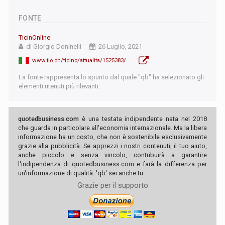
FONTE
TicinOnline
di Giorgio Doninelli
26 Luglio, 2021
www.tio.ch/ticino/attualita/1525383/azienda-burberry-interno-ocst-unia
La fonte rappresenta lo spunto dal quale "qb" ha selezionato gli
elementi ritenuti più rilevanti.
quotedbusiness.com
è una testata indipendente nata nel 2018
che guarda in particolare all'economia internazionale. Ma la libera
informazione ha un costo, che non è sostenibile esclusivamente
grazie alla pubblicità. Se apprezzi i nostri contenuti, il tuo aiuto,
anche piccolo e senza vincolo, contribuirà a garantire
l'indipendenza di quotedbusiness.com e farà la differenza per
un'informazione di qualità. 'qb' sei anche tu.
Grazie per il supporto