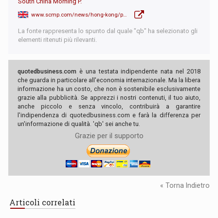
South China Morning P.
www.scmp.com/news/hong-kong/politics/article/3311546/university-hong-kong-welcomes-international-students-harvard-amid-us-ban
La fonte rappresenta lo spunto dal quale "qb" ha selezionato gli
elementi ritenuti più rilevanti.
quotedbusiness.com
è una testata indipendente nata nel 2018
che guarda in particolare all'economia internazionale. Ma la libera
informazione ha un costo, che non è sostenibile esclusivamente
grazie alla pubblicità. Se apprezzi i nostri contenuti, il tuo aiuto,
anche piccolo e senza vincolo, contribuirà a garantire
l'indipendenza di quotedbusiness.com e farà la differenza per
un'informazione di qualità. 'qb' sei anche tu.
Grazie per il supporto
« Torna Indietro
Articoli correlati