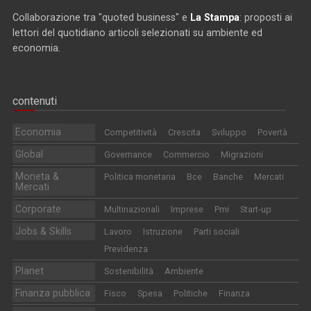
Collaborazione tra "quoted business" e
La Stampa
: proposti ai
lettori del quotidiano articoli selezionati su ambiente ed
economia.
contenuti
Economia
Competitività
Crescita
Sviluppo
Povertà
Global
Governance
Commercio
Migrazioni
Moneta &
Politica monetaria
Bce
Banche
Mercati
Mercati
Corporate
Multinazionali
Imprese
Pmi
Start-up
Jobs & Skills
Lavoro
Istruzione
Parti sociali
Previdenza
Planet
Sostenibilità
Ambiente
Finanza pubblica
Fisco
Spesa
Politiche
Finanza