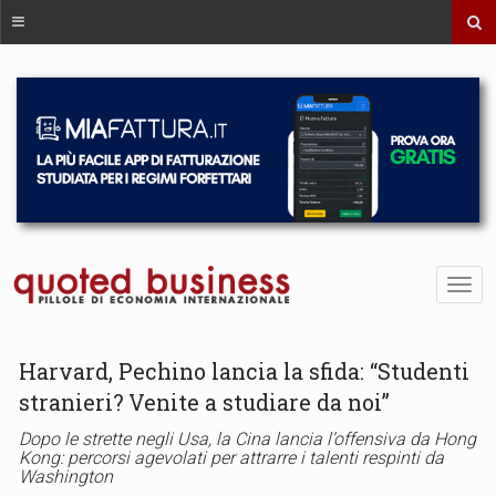
Harvard, Pechino lancia la sfida: “Studenti
stranieri? Venite a studiare da noi”
Dopo le strette negli Usa, la Cina lancia l’offensiva da Hong
Kong: percorsi agevolati per attrarre i talenti respinti da
Washington