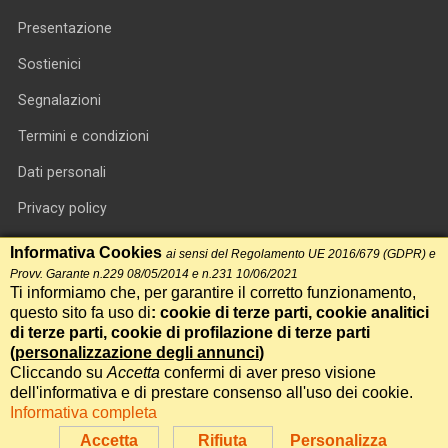
Presentazione
Sostienici
Segnalazioni
Termini e condizioni
Dati personali
Privacy policy
Informativa cookie
Informativa Cookies
ai sensi del Regolamento UE 2016/679 (GDPR) e
Provv. Garante n.229 08/05/2014 e n.231 10/06/2021
RSS feed
Ti informiamo che, per garantire il corretto funzionamento,
questo sito fa uso di
: cookie di terze parti, cookie analitici
RSS Top News
di terze parti, cookie di profilazione di terze parti
Contatti
(
personalizzazione degli annunci
)
Cliccando su
Accetta
confermi di aver preso visione
dell'informativa e di prestare consenso all'uso dei cookie.
International Communication S.r.l. • P.IVA 14478081004 • Testata
Informativa completa
giornalistica n.191, reg. Tribunale di Roma del 14/12/2017
Accetta
Rifiuta
Personalizza