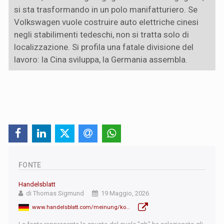
si sta trasformando in un polo manifatturiero. Se
Volkswagen vuole costruire auto elettriche cinesi
negli stabilimenti tedeschi, non si tratta solo di
localizzazione. Si profila una fatale divisione del
lavoro: la Cina sviluppa, la Germania assembla.
FONTE
Handelsblatt
di Thomas Sigmund
19 Maggio, 2026
www.handelsblatt.com/meinung/kommentare/pro-chinas-werkbank-aus-dem-land-der-ingenieure-wird-ein-fertigungsstandort/100225811.html