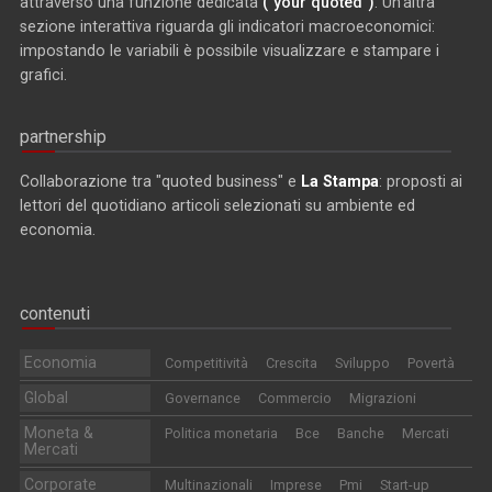
attraverso una funzione dedicata
("your quoted")
. Un'altra
sezione interattiva riguarda gli indicatori macroeconomici:
impostando le variabili è possibile visualizzare e stampare i
grafici.
partnership
Collaborazione tra "quoted business" e
La Stampa
: proposti ai
lettori del quotidiano articoli selezionati su ambiente ed
economia.
contenuti
Economia
Competitività
Crescita
Sviluppo
Povertà
Global
Governance
Commercio
Migrazioni
Moneta &
Politica monetaria
Bce
Banche
Mercati
Mercati
Corporate
Multinazionali
Imprese
Pmi
Start-up