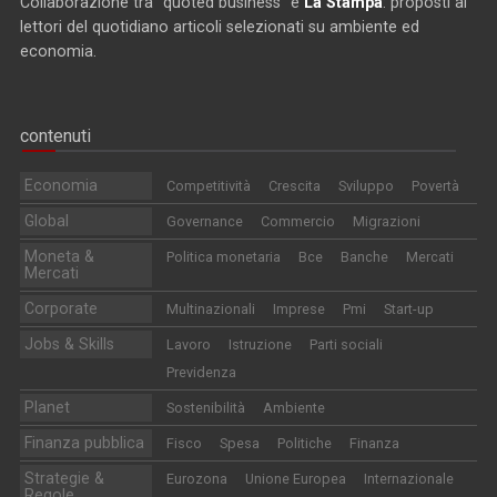
Collaborazione tra "quoted business" e
La Stampa
: proposti ai
lettori del quotidiano articoli selezionati su ambiente ed
economia.
contenuti
Economia
Competitività
Crescita
Sviluppo
Povertà
Global
Governance
Commercio
Migrazioni
Moneta &
Politica monetaria
Bce
Banche
Mercati
Mercati
Corporate
Multinazionali
Imprese
Pmi
Start-up
Jobs & Skills
Lavoro
Istruzione
Parti sociali
Previdenza
Planet
Sostenibilità
Ambiente
Finanza pubblica
Fisco
Spesa
Politiche
Finanza
Strategie &
Eurozona
Unione Europea
Internazionale
Regole