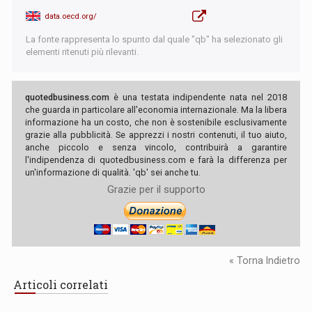
data.oecd.org/
La fonte rappresenta lo spunto dal quale "qb" ha selezionato gli
elementi ritenuti più rilevanti.
quotedbusiness.com
è una testata indipendente nata nel 2018
che guarda in particolare all'economia internazionale. Ma la libera
informazione ha un costo, che non è sostenibile esclusivamente
grazie alla pubblicità. Se apprezzi i nostri contenuti, il tuo aiuto,
anche piccolo e senza vincolo, contribuirà a garantire
l'indipendenza di quotedbusiness.com e farà la differenza per
un'informazione di qualità. 'qb' sei anche tu.
Grazie per il supporto
« Torna Indietro
Articoli correlati