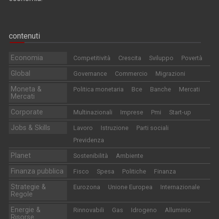
contenuti
Economia
Competitività
Crescita
Sviluppo
Povertà
Global
Governance
Commercio
Migrazioni
Moneta &
Politica monetaria
Bce
Banche
Mercati
Mercati
Corporate
Multinazionali
Imprese
Pmi
Start-up
Jobs & Skills
Lavoro
Istruzione
Parti sociali
Previdenza
Planet
Sostenibilità
Ambiente
Finanza pubblica
Fisco
Spesa
Politiche
Finanza
Strategie &
Eurozona
Unione Europea
Internazionale
Regole
Energie &
Rinnovabili
Gas
Idrogeno
Alluminio
Risorse