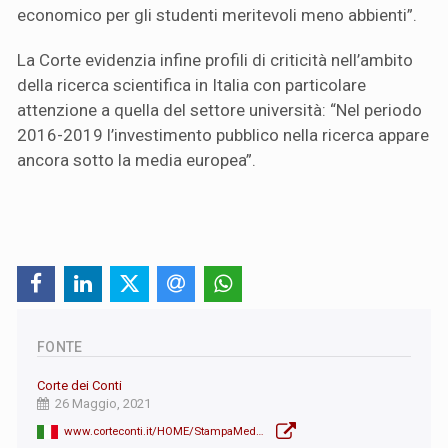
economico per gli studenti meritevoli meno abbienti”.
La Corte evidenzia infine profili di criticità nell’ambito
della ricerca scientifica in Italia con particolare
attenzione a quella del settore università: “Nel periodo
2016-2019 l’investimento pubblico nella ricerca appare
ancora sotto la media europea”.
FONTE
Corte dei Conti
26 Maggio, 2021
www.corteconti.it/HOME/StampaMedia/ComunicatiStampa/DettaglioComunicati?Id=ee67f74c-0bec-4dff-8575-13e1b77a3548