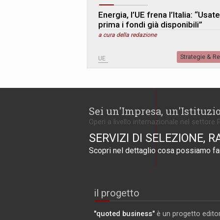
Energia, l’UE frena l’Italia: “Usate
prima i fondi già disponibili”
a cura della redazione
Strategie & R
UE
Sei un'Impresa, un'Istituzi
Operi a livello internazionale nel settore 
SERVIZI DI SELEZIONE, R
Scopri nel dettaglio cosa possiamo far
il progetto
"quoted business"
è un progetto editor