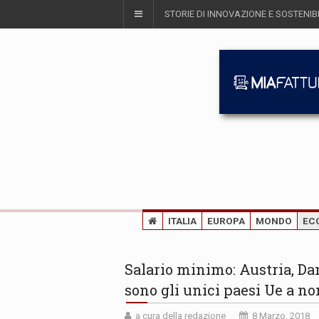
STORIE DI INNOVAZIONE E SOSTENIBI
ITALIA
EUROPA
MONDO
EC
Salario minimo: Austria, Dan
sono gli unici paesi Ue a n
a cura della redazione
8 Marzo, 2018