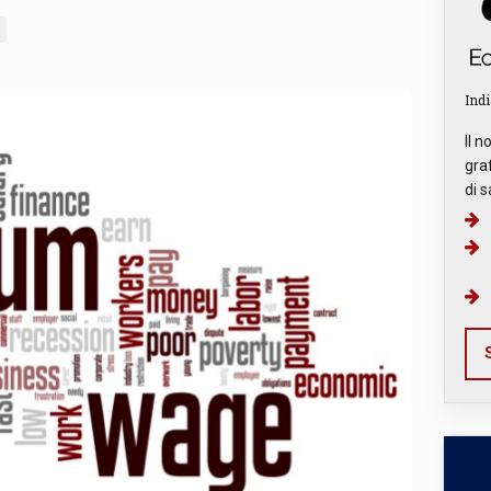
Indi
Il n
graf
di s
S