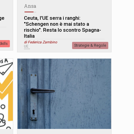
Ansa
ge
Ceuta, l'UE serra i ranghi:
"Schengen non è mai stato a
rischio". Resta lo scontro Spagna-
Italia
di Federica Zambino
kills
Strategie & Regole
UE