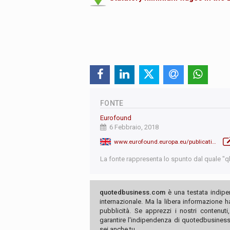
FONTE
Eurofound
6 Febbraio, 2018
www.eurofound.europa.eu/publications/report/2018/statutory-minimum-wages-in-the-eu-2018
La fonte rappresenta lo spunto dal quale "qb"
quotedbusiness.com
è una testata indipe
internazionale. Ma la libera informazione 
pubblicità. Se apprezzi i nostri contenuti
garantire l'indipendenza di quotedbusiness.
sei anche tu.