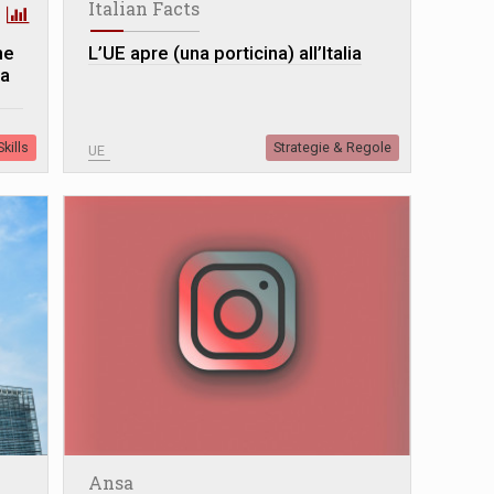
Italian Facts
ne
L’UE apre (una porticina) all’Italia
za
kills
Strategie & Regole
UE
Ansa