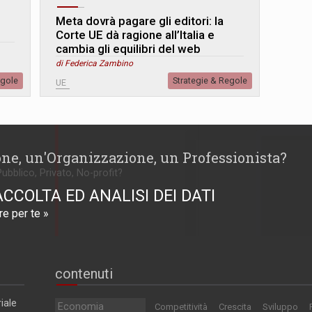
Meta dovrà pagare gli editori: la
Corte UE dà ragione all’Italia e
cambia gli equilibri del web
di Federica Zambino
egole
Strategie & Regole
UE
one, un'Organizzazione, un Professionista?
Pubblico, Privato, No-profit?
ACCOLTA ED ANALISI DEI DATI
e per te »
contenuti
iale
Economia
Competitività
Crescita
Sviluppo