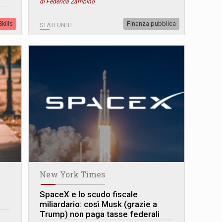
di Federica Zambino
kills
Finanza pubblica
STATI UNITI
New York Times
SpaceX e lo scudo fiscale
e
miliardario: così Musk (grazie a
Trump) non paga tasse federali