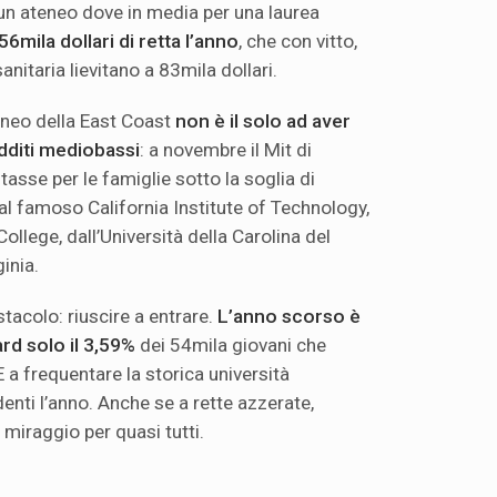
un ateneo dove in media per una laurea
56mila dollari di retta l’anno
, che con vitto,
nitaria lievitano a 83mila dollari.
ateneo della East Coast
non è il solo ad aver
edditi mediobassi
: a novembre il Mit di
asse per le famiglie sotto la soglia di
al famoso California Institute of Technology,
llege, dall’Università della Carolina del
inia.
ostacolo: riuscire a entrare.
L’anno scorso è
rd solo il 3,59%
dei 54mila giovani che
a frequentare la storica università
nti l’anno. Anche se a rette azzerate,
miraggio per quasi tutti.