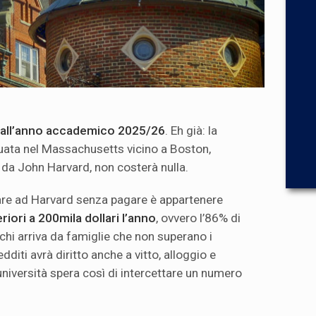
e dall’anno accademico 2025/26
. Eh già: la
tuata nel Massachusetts vicino a Boston,
da John Harvard, non costerà nulla.
rare ad Harvard senza pagare è appartenere
eriori a 200mila dollari l’anno
, ovvero l’86% di
 chi arriva da famiglie che non superano i
edditi avrà diritto anche a vitto, alloggio e
L’università spera così di intercettare un numero