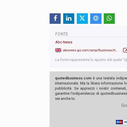
FONTE
Abc News
abcnews.go.com/amp/Business/harvard-tuition-families-making-200k/story?id=119874241
La fonte rappresenta lo spunto dal quale "qb"
quotedbusiness.com
è una testata indipe
internazionale. Ma la libera informazione 
pubblicità. Se apprezzi i nostri contenuti
garantire l'indipendenza di quotedbusiness.
sei anche tu.
Gra