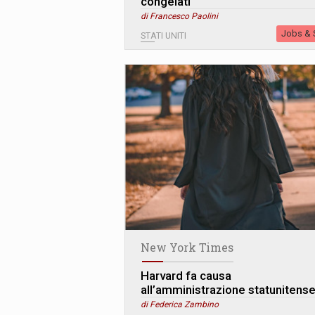
congelati
di Francesco Paolini
Jobs & S
STATI UNITI
New York Times
Harvard fa causa
all’amministrazione statunitens
di Federica Zambino