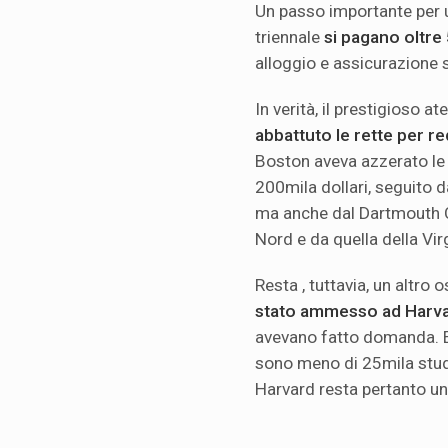
Un passo importante per 
triennale
si pagano oltre 
alloggio e assicurazione sa
In verità, il prestigioso 
abbattuto le rette per r
Boston aveva azzerato le t
200mila dollari, seguito d
ma anche dal Dartmouth Co
Nord e da quella della Virg
Resta , tuttavia, un altro 
stato ammesso ad Harva
avevano fatto domanda. E 
sono meno di 25mila stude
Harvard resta pertanto un 