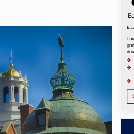
Indi
Il n
graf
di s
S