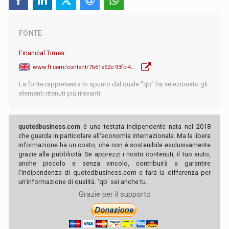
FONTE
Financial Times
www.ft.com/content/7b61e52c-93fc-4634-b9ad-fdacac5d6538
La fonte rappresenta lo spunto dal quale "qb" ha selezionato gli
elementi ritenuti più rilevanti.
quotedbusiness.com
è una testata indipendente nata nel 2018
che guarda in particolare all'economia internazionale. Ma la libera
informazione ha un costo, che non è sostenibile esclusivamente
grazie alla pubblicità. Se apprezzi i nostri contenuti, il tuo aiuto,
anche piccolo e senza vincolo, contribuirà a garantire
l'indipendenza di quotedbusiness.com e farà la differenza per
un'informazione di qualità. 'qb' sei anche tu.
Grazie per il supporto