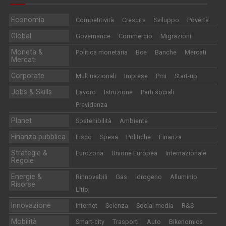
Economia
Competitività
Crescita
Sviluppo
Povertà
Global
Governance
Commercio
Migrazioni
Moneta &
Politica monetaria
Bce
Banche
Mercati
Mercati
Corporate
Multinazionali
Imprese
Pmi
Start-up
Jobs & Skills
Lavoro
Istruzione
Parti sociali
Previdenza
Planet
Sostenibilità
Ambiente
Finanza pubblica
Fisco
Spesa
Politiche
Finanza
Strategie &
Eurozona
Unione Europea
Internazionale
Regole
Energie &
Rinnovabili
Gas
Idrogeno
Alluminio
Risorse
Litio
Innovazione
Internet
Scienza
Social media
R&S
Mobilità
Smart-city
Trasporti
Auto
Bikenomics