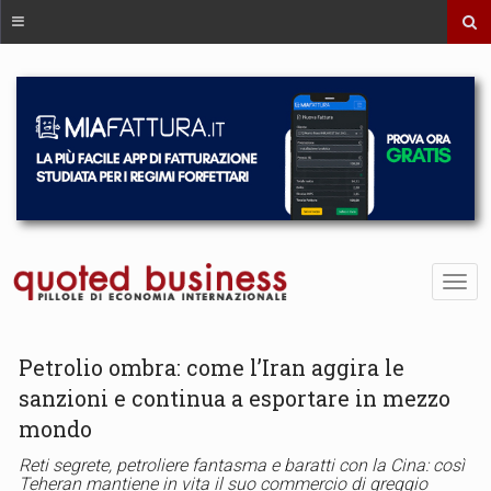
Petrolio ombra: come l’Iran aggira le
sanzioni e continua a esportare in mezzo
mondo
Reti segrete, petroliere fantasma e baratti con la Cina: così
Teheran mantiene in vita il suo commercio di greggio