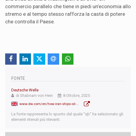
commercio parallelo che tiene in piedi un’economia allo
stremo e al tempo stesso rafforza la casta di potere
che controlla il Paese.
FONTE
Deutsche Welle
di Shabnam von Hein
8 Ottobre, 2025
www.dw.com/en/how-iran-ships-oil-around-the-world-despite-sanctions/a-74280558
La fonte rappresenta lo spunto dal quale "qb" ha selezionato gli
elementi ritenuti più rilevanti.