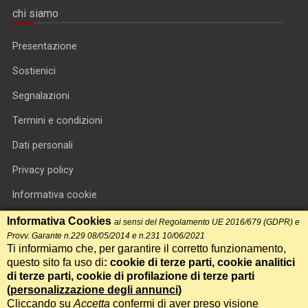
chi siamo
Presentazione
Sostienici
Segnalazioni
Termini e condizioni
Dati personali
Privacy policy
Informativa cookie
RSS feed
Informativa Cookies
ai sensi del Regolamento UE 2016/679 (GDPR) e
Provv. Garante n.229 08/05/2014 e n.231 10/06/2021
RSS Top News
Ti informiamo che, per garantire il corretto funzionamento,
questo sito fa uso di
: cookie di terze parti, cookie analitici
Contatti
di terze parti, cookie di profilazione di terze parti
(
personalizzazione degli annunci
)
Cliccando su
Accetta
confermi di aver preso visione