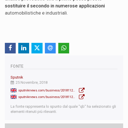
sostituire il secondo in numerose applicazioni
automobilistiche e industriali.
FONTE
Sputnik
25 Novembre, 2018
sputniknews.com/business/201811251070116953-russia-south-africa-platinum-agreement/
sputniknews.com/business/201811241070092954-what-does-palladium-soaring-value-mean-for-russia/
La fonte rappresenta lo spunto dal quale "qb" ha selezionato gli
elementi ritenuti più rilevanti.