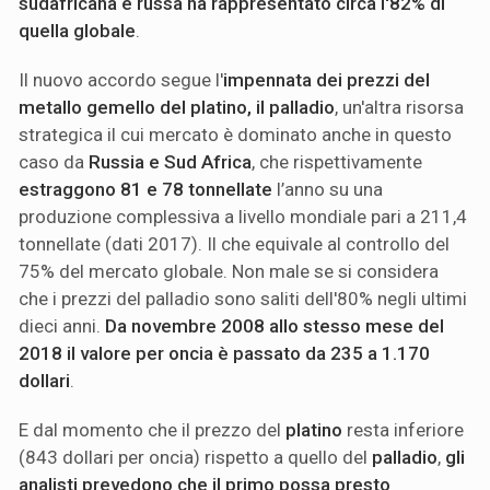
sudafricana e russa ha rappresentato circa l'82% di
quella globale
.
Il nuovo accordo segue l'
impennata dei prezzi del
metallo gemello del platino, il palladio
, un'altra risorsa
strategica il cui mercato è dominato anche in questo
caso da
Russia e Sud Africa
, che rispettivamente
estraggono 81 e 78 tonnellate
l’anno su una
produzione complessiva a livello mondiale pari a 211,4
tonnellate (dati 2017). Il che equivale al controllo del
75% del mercato globale. Non male se si considera
che i prezzi del palladio sono saliti dell'80% negli ultimi
dieci anni.
Da novembre 2008 allo stesso mese del
2018 il valore per oncia è passato da 235 a 1.170
dollari
.
E dal momento che il prezzo del
platino
resta inferiore
(843 dollari per oncia) rispetto a quello del
palladio
,
gli
analisti prevedono che il primo possa presto