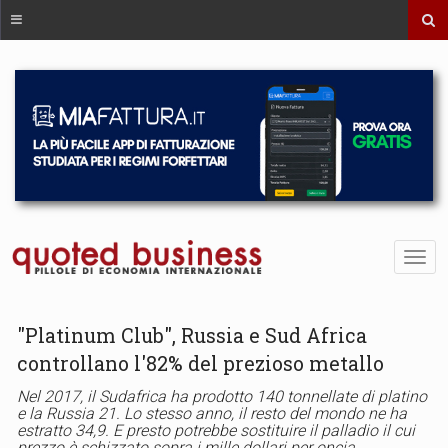
"Platinum Club", Russia e Sud Africa
controllano l'82% del prezioso metallo
Nel 2017, il Sudafrica ha prodotto 140 tonnellate di platino
e la Russia 21. Lo stesso anno, il resto del mondo ne ha
estratto 34,9. E presto potrebbe sostituire il palladio il cui
prezzo è schizzato sopra i mille dollari per oncia