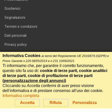
Sostienici
Segnalazioni
Termini e condizioni
Dati personali
Privacy policy
Informativa cookie
Informativa Cookies
ai sensi del Regolamento UE 2016/679 (GDPR) e
Provv. Garante n.229 08/05/2014 e n.231 10/06/2021
RSS feed
Ti informiamo che, per garantire il corretto funzionamento,
questo sito fa uso di
: cookie di terze parti, cookie analitici
RSS Top News
di terze parti, cookie di profilazione di terze parti
(
personalizzazione degli annunci
)
Contatti
Cliccando su
Accetta
confermi di aver preso visione
dell'informativa e di prestare consenso all'uso dei cookie.
Informativa completa
International Communication S.r.l. • P.IVA 14478081004 • Testata
giornalistica n.191, reg. Tribunale di Roma del 14/12/2017
Accetta
Rifiuta
Personalizza
Powered by
Itala