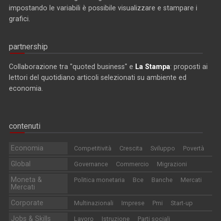
impostando le variabili è possibile visualizzare e stampare i
grafici.
partnership
Collaborazione tra "quoted business" e
La Stampa
: proposti ai
lettori del quotidiano articoli selezionati su ambiente ed
economia.
contenuti
Economia
Competitività
Crescita
Sviluppo
Povertà
Global
Governance
Commercio
Migrazioni
Moneta &
Politica monetaria
Bce
Banche
Mercati
Mercati
Corporate
Multinazionali
Imprese
Pmi
Start-up
Jobs & Skills
Lavoro
Istruzione
Parti sociali