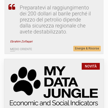
Preparatevi al raggiungimento
dei 200 dollari al barile perché il
prezzo del petrolio dipende
dalla sicurezza regionale che
avete destabilizzato.
Ebrahim Zolfaqari
Energie & Risorse
MEDIO ORIENTE
NOVITÀ