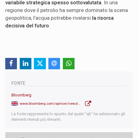
variabile strategica spesso sottovalutata
. In una
regione dove il petrolio ha sempre dominato la scena
geopolitica, l’acqua potrebbe rivelarsi
la risorsa
decisiva del futuro
.
FONTE
Bloomberg
www.bloomberg.com/opinion/newsletters/2026-03-07/iran-war-water-not-oil-could-decide-middle-east-s-fate
La fonte rappresenta lo spunto dal quale "qb" ha selezionato gli
elementi ritenuti più rilevanti.