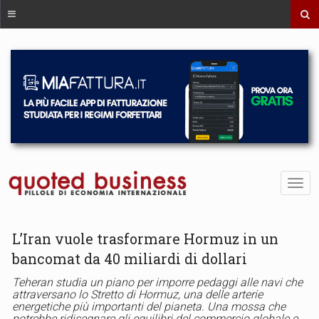
L’Iran vuole trasformare Hormuz in un
bancomat da 40 miliardi di dollari
Teheran studia un piano per imporre pedaggi alle navi che
attraversano lo Stretto di Hormuz, una delle arterie
energetiche più importanti del pianeta. Una mossa che
potrebbe ridisegnare gli equilibri del commercio globale e