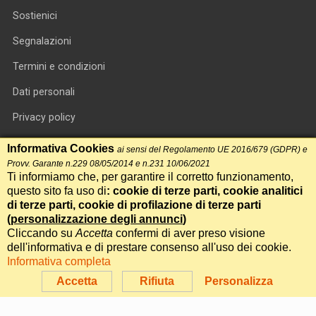
Sostienici
Segnalazioni
Termini e condizioni
Dati personali
Privacy policy
Informativa cookie
Informativa Cookies
ai sensi del Regolamento UE 2016/679 (GDPR) e
Provv. Garante n.229 08/05/2014 e n.231 10/06/2021
RSS feed
Ti informiamo che, per garantire il corretto funzionamento,
questo sito fa uso di
: cookie di terze parti, cookie analitici
RSS Top News
di terze parti, cookie di profilazione di terze parti
Contatti
(
personalizzazione degli annunci
)
Cliccando su
Accetta
confermi di aver preso visione
dell'informativa e di prestare consenso all'uso dei cookie.
International Communication S.r.l. • P.IVA 14478081004 • Testata
Informativa completa
giornalistica n.191, reg. Tribunale di Roma del 14/12/2017
Accetta
Rifiuta
Personalizza
Powered by
Itala