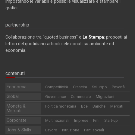
impostando le variabili è possibile visualizzare e stampare i
grafici.
partnership
Collaborazione tra "quoted business" e
La Stampa
: proposti ai
lettori del quotidiano articoli selezionati su ambiente ed
economia.
contenuti
Economia
Competitività
Crescita
Sviluppo
Povertà
Global
Governance
Commercio
Migrazioni
Moneta &
Politica monetaria
Bce
Banche
Mercati
Mercati
Corporate
Multinazionali
Imprese
Pmi
Start-up
Jobs & Skills
Lavoro
Istruzione
Parti sociali